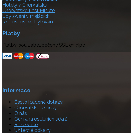
Hotely v Chorvatsku
Chorvatsko Last Minute
Ubytování v majácích
Robinsonské ubytování
Platby
Platby jsou zabezpečeny SSL enkripci.
Informace
Často kladené dotazy
Chorvatsko letecky
O nás
Ochrana osobních údajů
Rezervace
Užitečné odkazy