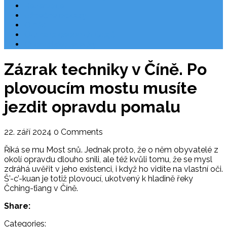
Rezervace
Užitečné odkazy
O nás
Ochrana osobních údajů
Chorvatsko letecky
Zázrak techniky v Číně. Po
plovoucím mostu musíte
jezdit opravdu pomalu
22. září 2024
0 Comments
Říká se mu Most snů. Jednak proto, že o něm obyvatelé z
okolí opravdu dlouho snili, ale též kvůli tomu, že se mysl
zdráhá uvěřit v jeho existenci, i když ho vidíte na vlastní oči.
Š’-c’-kuan je totiž plovoucí, ukotvený k hladině řeky
Čching-ťiang v Číně.
Share:
Categories: