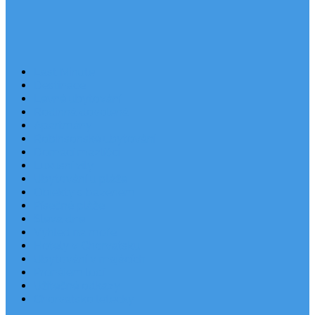
Last Minute
Destinace
Levné ubytování
Rodinná dovolená
Apartmány
Robinsonské ubytování
Domácí mazlíčci
Luxusní vily
Ubytování u pláže
Objekty s bazénem
Písečné pláže
Sleva dne
Výhled na moře
Hotely v Chorvatsku
Ubytování v majácích
Pronájem lodí
Užitečné odkazy
Chorvatsko letecky