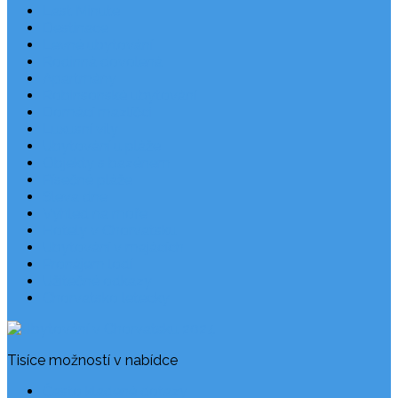
Last Minute
Destinace
Levné ubytování
Rodinná dovolená
Apartmány
Robinsonské ubytování
Domácí mazlíčci
Luxusní vily
Ubytování u pláže
Objekty s bazénem
Písečné pláže
Sleva dne
Výhled na moře
Hotely v Chorvatsku
Ubytování v majácích
Pronájem lodí
Užitečné odkazy
Chorvatsko letecky
Tisíce možností v nabídce
Často kladené dotazy