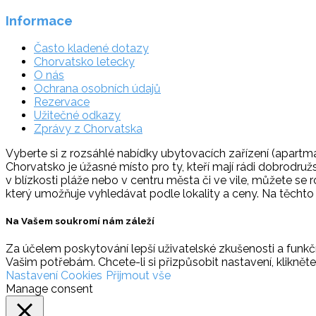
Informace
Často kladené dotazy
Chorvatsko letecky
O nás
Ochrana osobních údajů
Rezervace
Užitečné odkazy
Zprávy z Chorvatska
Vyberte si z rozsáhlé nabídky ubytovacích zařízení (apartmá
Chorvatsko je úžasné místo pro ty, kteří mají rádi dobrodruž
v blízkosti pláže nebo v centru města či ve vile, můžete se 
který umožňuje vyhledávat podle lokality a ceny. Na těcht
Na Vašem soukromí nám záleží
Za účelem poskytování lepší uživatelské zkušenosti a funkčn
Vašim potřebám. Chcete-li si přizpůsobit nastavení, klikněte
Nastavení Cookies
Přijmout vše
Manage consent