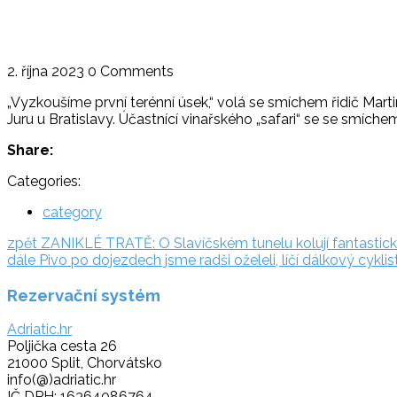
2. října 2023
0 Comments
„Vyzkoušíme první terénní úsek,“ volá se smíchem řidič Mar
Juru u Bratislavy. Účastnící vinařského „safari“ se se smíc
Share:
Categories:
category
Navigace
zpět:
zpět
ZANIKLÉ TRATĚ: O Slavíčském tunelu kolují fantastic
dále:
dále
Pivo po dojezdech jsme radši oželeli, líčí dálkový cykli
pro
Rezervační systém
příspěvek
Adriatic.hr
Poljička cesta 26
21000 Split, Chorvátsko
info(@)adriatic.hr
IČ DPH: 16364086764