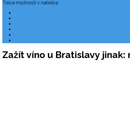
Tisíce možností v nabídce
Často kladené dotazy
Rezervace
Užitečné odkazy
O nás
Ochrana osobních údajů
Chorvatsko letecky
Zažít víno u Bratislavy jina