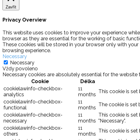
Zavřít
Privacy Overview
This website uses cookies to improve your experience while
browser as they are essential for the working of basic funct
These cookies will be stored in your browser only with your
browsing experience.
Necessary
Necessary
Vždy povoleno
Necessary cookies are absolutely essential for the website 
Cookie
Délka
cookielawinfo-checkbox-
11
This cookie is set
analytics
months
cookielawinfo-checkbox-
11
The cookie is set 
functional
months
cookielawinfo-checkbox-
11
This cookie is set
necessary
months
"Necessary".
cookielawinfo-checkbox-
11
This cookie is set
others
months