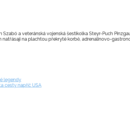
tin Szabó a veteránská vojenská šestikolka Steyr-Puch Pinzg
hem natřásají na plachtou překryté korbě, adrenalinovo-gastro
ké legendy
sta cesty napříč USA