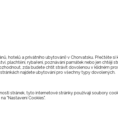
nů, hotelů a privátního ubytování) v Chorvatsku. Přečtěte si
ství, plachtění, rybaření, poznávání památek nebo jen chtějí s
rozhodnout, zda budete chtít strávit dovolenou v klidném pros
o stránkách najdete ubytování pro všechny typy dovolených.
osti stránek, tyto internetové stránky používají soubory cooki
 na "Nastavení Cookies".