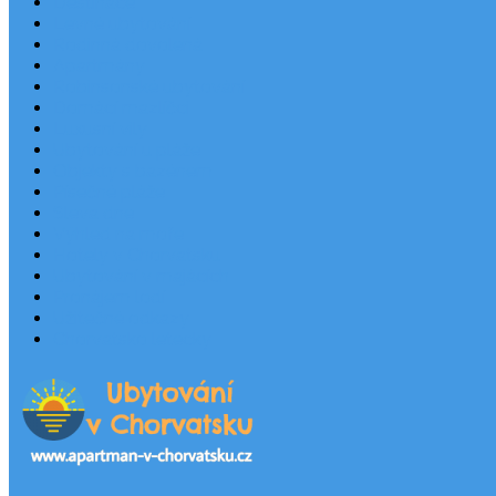
Destinace
Levné ubytování
Rodinná dovolená
Apartmány
Robinsonské ubytování
Domácí mazlíčci
Luxusní vily
Ubytování u pláže
Objekty s bazénem
Písečné pláže
Sleva dne
Výhled na moře
Hotely v Chorvatsku
Ubytování v majácích
Pronájem lodí
Užitečné odkazy
Chorvatsko letecky