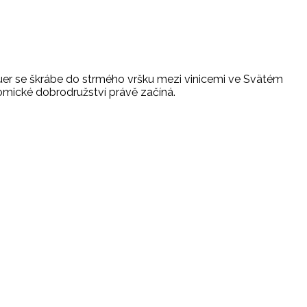
auer se škrábe do strmého vršku mezi vinicemi ve Svätém
nomické dobrodružství právě začíná.