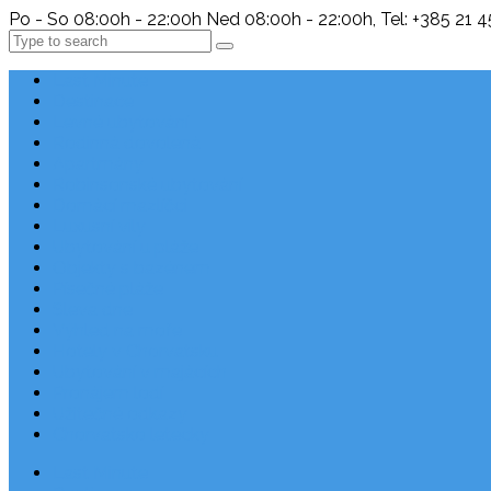
Po - So 08:00h - 22:00h Ned 08:00h - 22:00h, Tel: +385 21 
Search
Last Minute
Destinace
Levné ubytování
Rodinná dovolená
Apartmány
Robinsonské ubytování
Domácí mazlíčci
Luxusní vily
Ubytování u pláže
Objekty s bazénem
Písečné pláže
Sleva dne
Výhled na moře
Hotely v Chorvatsku
Ubytování v majácích
Pronájem lodí
Užitečné odkazy
Chorvatsko letecky
Last Minute