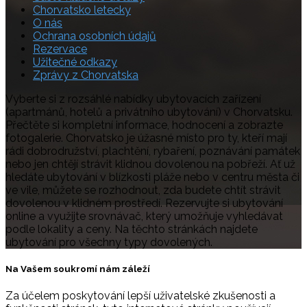
Chorvatsko letecky
O nás
Ochrana osobních údajů
Rezervace
Užitečné odkazy
Zprávy z Chorvatska
Vyberte si z rozsáhlé nabídky ubytovacích zařízení
(apartmánů, hotelů a privátního ubytování) v Chorvatsku.
Přečtěte si kompletní informace, hodnocení a zobrazte
fotogalerie. Chorvatsko je úžasné místo pro ty, kteří mají
rádi dobrodružství, plachtění, rybaření, poznávání památek
nebo jen chtějí strávit klidnou dovolenou na pobřeží. Ať už
hledáte ubytování v blízkosti pláže nebo v centru města či
ve vile, můžete se rozhodnout, zda budete chtít strávit
dovolenou v klidném prostředí. Rezervujte si ubytování
online a využijte srovnávač, který umožňuje vyhledávat
podle lokality a ceny. Na těchto stránkách najdete
ubytování pro všechny typy dovolených.
Na Vašem soukromí nám záleží
Za účelem poskytování lepší uživatelské zkušenosti a