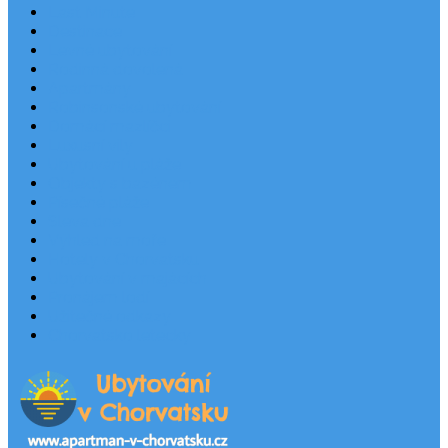
Last Minute
Destinace
Levné ubytování
Rodinná dovolená
Apartmány
Robinsonské ubytování
Domácí mazlíčci
Luxusní vily
Ubytování u pláže
Objekty s bazénem
Písečné pláže
Sleva dne
Výhled na moře
Hotely v Chorvatsku
Ubytování v majácích
Pronájem lodí
Užitečné odkazy
Chorvatsko letecky