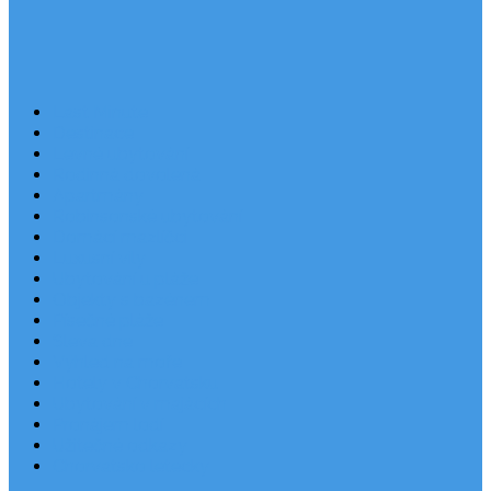
Last Minute
Destinace
Levné ubytování
Rodinná dovolená
Apartmány
Robinsonské ubytování
Domácí mazlíčci
Luxusní vily
Ubytování u pláže
Objekty s bazénem
Písečné pláže
Sleva dne
Výhled na moře
Hotely v Chorvatsku
Ubytování v majácích
Pronájem lodí
Užitečné odkazy
Chorvatsko letecky