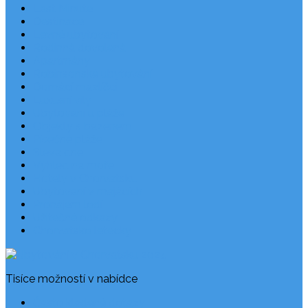
Last Minute
Destinace
Levné ubytování
Rodinná dovolená
Apartmány
Robinsonské ubytování
Domácí mazlíčci
Luxusní vily
Ubytování u pláže
Objekty s bazénem
Písečné pláže
Sleva dne
Výhled na moře
Hotely v Chorvatsku
Ubytování v majácích
Pronájem lodí
Užitečné odkazy
Chorvatsko letecky
Tisíce možností v nabídce
Často kladené dotazy