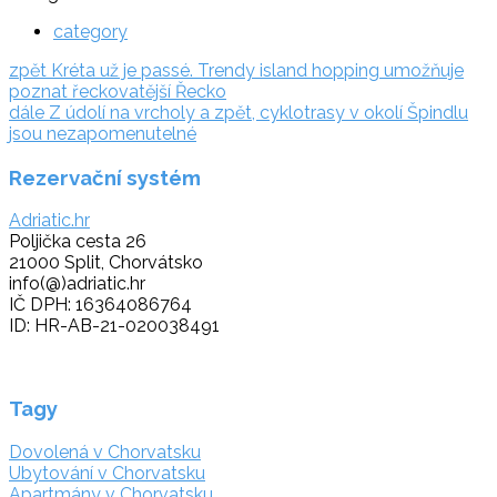
category
Navigace
zpět:
zpět
Kréta už je passé. Trendy island hopping umožňuje
poznat řeckovatější Řecko
pro
dále:
dále
Z údolí na vrcholy a zpět, cyklotrasy v okolí Špindlu
příspěvek
jsou nezapomenutelné
Rezervační systém
Adriatic.hr
Poljička cesta 26
21000 Split, Chorvátsko
info(@)adriatic.hr
IČ DPH: 16364086764
ID: HR-AB-21-020038491
Tagy
Dovolená v Chorvatsku
Ubytování v Chorvatsku
Apartmány v Chorvatsku