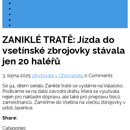
Rezervace
Užitečné odkazy
O nás
Ochrana osobních údajů
Chorvatsko letecky
ZANIKLÉ TRATĚ: Jízda do
vsetínské zbrojovky stávala
jen 20 haléřů
3. srpna 2025
Ubytování v Chorvatsku
0 Comments
Se 94. dílem seriálu Zaniklé tratě se vydáme na Valašsko.
Podíváme se na další závodní dráhu, která se využívala
nejen pro nákladní dopravu, ale také pro přepravu tisíců
zaměstnanců. Zamíříme do Vsetína na vlečku zbrojovky v
údolí Jasenice.
Share:
Categories: