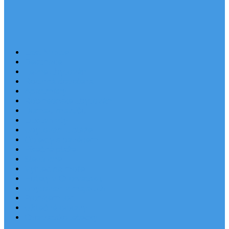
Last Minute
Destinace
Levné ubytování
Rodinná dovolená
Apartmány
Robinsonské ubytování
Domácí mazlíčci
Luxusní vily
Ubytování u pláže
Objekty s bazénem
Písečné pláže
Sleva dne
Výhled na moře
Hotely v Chorvatsku
Ubytování v majácích
Pronájem lodí
Užitečné odkazy
Chorvatsko letecky