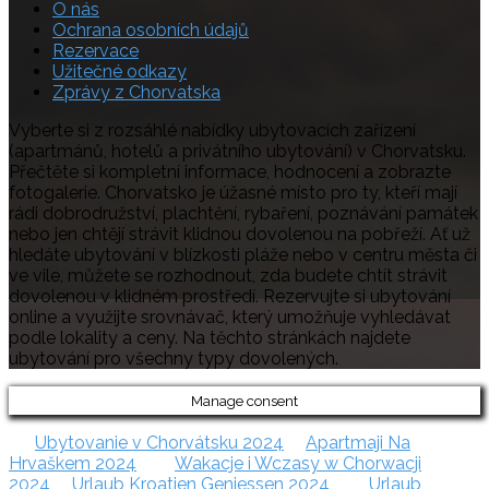
O nás
Ochrana osobních údajů
Rezervace
Užitečné odkazy
Zprávy z Chorvatska
Vyberte si z rozsáhlé nabídky ubytovacích zařízení
(apartmánů, hotelů a privátního ubytování) v Chorvatsku.
Přečtěte si kompletní informace, hodnocení a zobrazte
fotogalerie. Chorvatsko je úžasné místo pro ty, kteří mají
rádi dobrodružství, plachtění, rybaření, poznávání památek
nebo jen chtějí strávit klidnou dovolenou na pobřeží. Ať už
hledáte ubytování v blízkosti pláže nebo v centru města či
ve vile, můžete se rozhodnout, zda budete chtít strávit
dovolenou v klidném prostředí. Rezervujte si ubytování
online a využijte srovnávač, který umožňuje vyhledávat
podle lokality a ceny. Na těchto stránkách najdete
ubytování pro všechny typy dovolených.
Manage consent
Ubytovanie v Chorvátsku 2024
Apartmaji Na
Hrvaškem 2024
Wakacje i Wczasy w Chorwacji
2024
Urlaub Kroatien Geniessen 2024
Urlaub