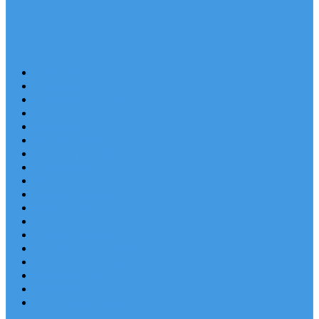
Last Minute
Destinace
Levné ubytování
Rodinná dovolená
Apartmány
Robinsonské ubytování
Domácí mazlíčci
Luxusní vily
Ubytování u pláže
Objekty s bazénem
Písečné pláže
Sleva dne
Výhled na moře
Hotely v Chorvatsku
Ubytování v majácích
Pronájem lodí
Užitečné odkazy
Chorvatsko letecky