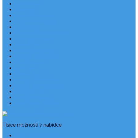
Last Minute
Destinace
Levné ubytování
Rodinná dovolená
Apartmány
Robinsonské ubytování
Domácí mazlíčci
Luxusní vily
Ubytování u pláže
Objekty s bazénem
Písečné pláže
Sleva dne
Výhled na moře
Hotely v Chorvatsku
Ubytování v majácích
Pronájem lodí
Užitečné odkazy
Chorvatsko letecky
Tisíce možností v nabídce
Často kladené dotazy