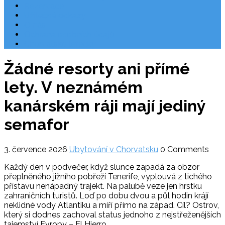
Rezervace
Užitečné odkazy
O nás
Ochrana osobních údajů
Chorvatsko letecky
Žádné resorty ani přímé
lety. V neznámém
kanárském ráji mají jediný
semafor
3. července 2026
Ubytování v Chorvatsku
0 Comments
Každý den v podvečer, když slunce zapadá za obzor
přeplněného jižního pobřeží Tenerife, vyplouvá z tichého
přístavu nenápadný trajekt. Na palubě veze jen hrstku
zahraničních turistů. Loď po dobu dvou a půl hodin krájí
neklidné vody Atlantiku a míří přímo na západ. Cíl? Ostrov,
který si dodnes zachoval status jednoho z nejstřeženějších
tajemství Evropy – El Hierro.