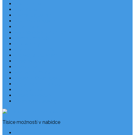
Last Minute
Destinace
Levné ubytování
Rodinná dovolená
Apartmány
Robinsonské ubytování
Domácí mazlíčci
Luxusní vily
Ubytování u pláže
Objekty s bazénem
Písečné pláže
Sleva dne
Výhled na moře
Hotely v Chorvatsku
Ubytování v majácích
Pronájem lodí
Užitečné odkazy
Chorvatsko letecky
Tisíce možností v nabídce
Často kladené dotazy