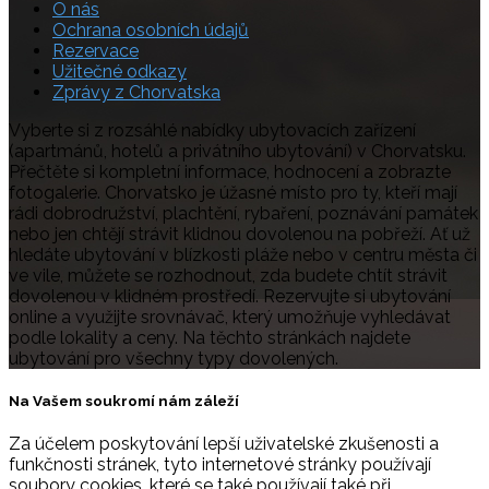
O nás
Ochrana osobních údajů
Rezervace
Užitečné odkazy
Zprávy z Chorvatska
Vyberte si z rozsáhlé nabídky ubytovacích zařízení
(apartmánů, hotelů a privátního ubytování) v Chorvatsku.
Přečtěte si kompletní informace, hodnocení a zobrazte
fotogalerie. Chorvatsko je úžasné místo pro ty, kteří mají
rádi dobrodružství, plachtění, rybaření, poznávání památek
nebo jen chtějí strávit klidnou dovolenou na pobřeží. Ať už
hledáte ubytování v blízkosti pláže nebo v centru města či
ve vile, můžete se rozhodnout, zda budete chtít strávit
dovolenou v klidném prostředí. Rezervujte si ubytování
online a využijte srovnávač, který umožňuje vyhledávat
podle lokality a ceny. Na těchto stránkách najdete
ubytování pro všechny typy dovolených.
Na Vašem soukromí nám záleží
Za účelem poskytování lepší uživatelské zkušenosti a
funkčnosti stránek, tyto internetové stránky používají
soubory cookies, které se také používají také při