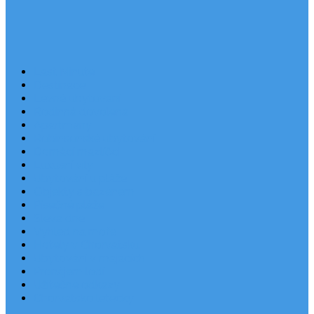
Last Minute
Destinace
Levné ubytování
Rodinná dovolená
Apartmány
Robinsonské ubytování
Domácí mazlíčci
Luxusní vily
Ubytování u pláže
Objekty s bazénem
Písečné pláže
Sleva dne
Výhled na moře
Hotely v Chorvatsku
Ubytování v majácích
Pronájem lodí
Užitečné odkazy
Chorvatsko letecky