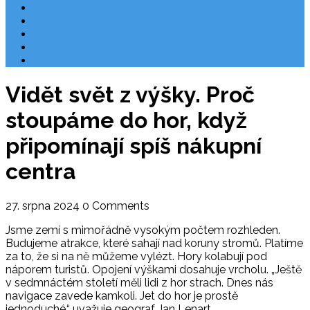
Rezervace
Užitečné odkazy
O nás
Ochrana osobních údajů
Chorvatsko letecky
Vidět svět z výšky. Proč
stoupáme do hor, když
připomínají spíš nákupní
centra
27. srpna 2024
0 Comments
Jsme zemí s mimořádně vysokým počtem rozhleden.
Budujeme atrakce, které sahají nad koruny stromů. Platíme
za to, že si na ně můžeme vylézt. Hory kolabují pod
náporem turistů. Opojení výškami dosahuje vrcholu. „Ještě
v sedmnáctém století měli lidi z hor strach. Dnes nás
navigace zavede kamkoli. Jet do hor je prostě
jednoduché,“ uvažuje geograf Jan Lenart.