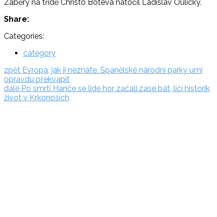
Záběry na třídě Christo Boteva natočil Ladislav Oulický.
Share:
Categories:
category
Navigace
zpět:
zpět
Evropa, jak ji neznáte. Španělské národní parky umí
opravdu překvapit
pro
dále:
dále
Po smrti Hanče se lidé hor začali zase bát, líčí historik
příspěvek
život v Krkonoších
Rezervační
systém
Adriatic.hr
Poljička
cesta 26
21000 Split, Chorvátsko
info(@)adriatic.hr
IČ
DPH: 16364086764
ID: HR-AB-