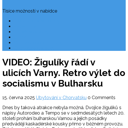
Tisíce možností v nabídce
Často kladené dotazy
Rezervace
Užitečné odkazy
O nás
Ochrana osobních údajů
Chorvatsko letecky
VIDEO: Žigulíky řádí v
ulicích Varny. Retro výlet do
socialismu v Bulharsku
15. června 2025
Ubytování v Chorvatsku
0 Comments
Dnes by taková atrakce nebyla možná. Dvojice žigulíků s
nápisy Autorodeo a Tempo se v sedmdesátých letech 20.
století prohání bulharskou Varnou a jejich posádky
předvádějí kaskadérské kousky přímo v běžném provozu.