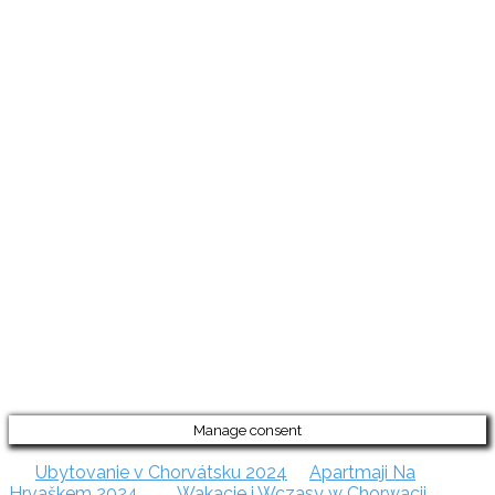
klidném
prostředí.
Rezervujte si
ubytování
online a
využijte
srovnávač,
který
umožňuje
vyhledávat
podle lokality
a ceny. Na
těchto
stránkách
najdete
ubytování
pro všechny
typy
dovolených.
Manage consent
Ubytovanie v Chorvátsku 2024
Apartmaji Na
Hrvaškem 2024
Wakacje i Wczasy w Chorwacji