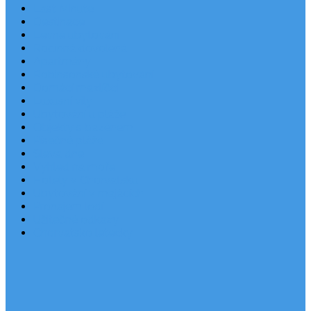
Last Minute
Destinace
Levné ubytování
Rodinná dovolená
Apartmány
Robinsonské ubytování
Domácí mazlíčci
Luxusní vily
Ubytování u pláže
Objekty s bazénem
Písečné pláže
Sleva dne
Výhled na moře
Hotely v Chorvatsku
Ubytování v majácích
Pronájem lodí
Užitečné odkazy
Chorvatsko letecky