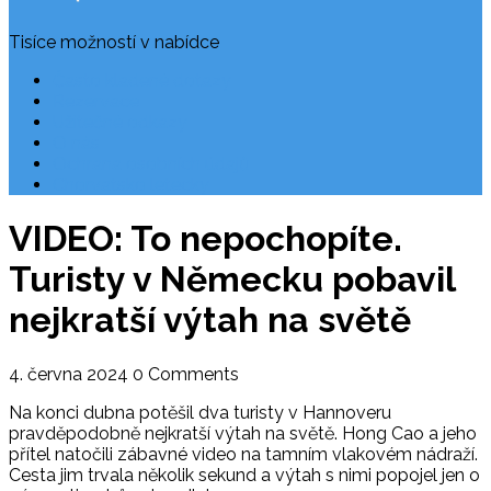
Tisíce možností v nabídce
Často kladené dotazy
Rezervace
Užitečné odkazy
O nás
Ochrana osobních údajů
Chorvatsko letecky
VIDEO: To nepochopíte.
Turisty v Německu pobavil
nejkratší výtah na světě
4. června 2024
0 Comments
Na konci dubna potěšil dva turisty v Hannoveru
pravděpodobně nejkratší výtah na světě. Hong Cao a jeho
přítel natočili zábavné video na tamním vlakovém nádraží.
Cesta jim trvala několik sekund a výtah s nimi popojel jen o