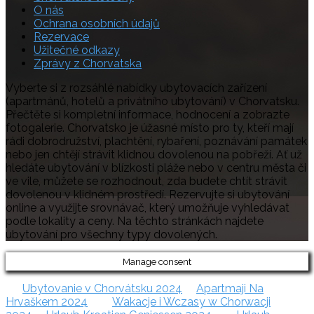
O nás
Ochrana osobních údajů
Rezervace
Užitečné odkazy
Zprávy z Chorvatska
Vyberte si z rozsáhlé nabídky ubytovacích zařízení
(apartmánů, hotelů a privátního ubytování) v Chorvatsku.
Přečtěte si kompletní informace, hodnocení a zobrazte
fotogalerie. Chorvatsko je úžasné místo pro ty, kteří mají
rádi dobrodružství, plachtění, rybaření, poznávání památek
nebo jen chtějí strávit klidnou dovolenou na pobřeží. Ať už
hledáte ubytování v blízkosti pláže nebo v centru města či
ve vile, můžete se rozhodnout, zda budete chtít strávit
dovolenou v klidném prostředí. Rezervujte si ubytování
online a využijte srovnávač, který umožňuje vyhledávat
podle lokality a ceny. Na těchto stránkách najdete
ubytování pro všechny typy dovolených.
Manage consent
Ubytovanie v Chorvátsku 2024
Apartmaji Na
Hrvaškem 2024
Wakacje i Wczasy w Chorwacji