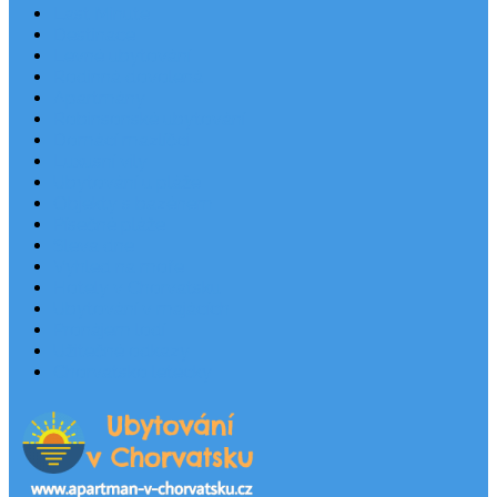
Last Minute
Destinace
Levné ubytování
Rodinná dovolená
Apartmány
Robinsonské ubytování
Domácí mazlíčci
Luxusní vily
Ubytování u pláže
Objekty s bazénem
Písečné pláže
Sleva dne
Výhled na moře
Hotely v Chorvatsku
Ubytování v majácích
Pronájem lodí
Užitečné odkazy
Chorvatsko letecky