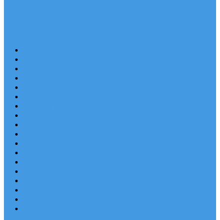
Last Minute
Destinace
Levné ubytování
Rodinná dovolená
Apartmány
Robinsonské ubytování
Domácí mazlíčci
Luxusní vily
Ubytování u pláže
Objekty s bazénem
Písečné pláže
Sleva dne
Výhled na moře
Hotely v Chorvatsku
Ubytování v majácích
Pronájem lodí
Užitečné odkazy
Chorvatsko letecky