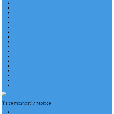
Last Minute
Destinace
Levné ubytování
Rodinná dovolená
Apartmány
Robinsonské ubytování
Domácí mazlíčci
Luxusní vily
Ubytování u pláže
Objekty s bazénem
Písečné pláže
Sleva dne
Výhled na moře
Hotely v Chorvatsku
Ubytování v majácích
Pronájem lodí
Užitečné odkazy
Chorvatsko letecky
Tisíce možností v nabídce
Často kladené dotazy