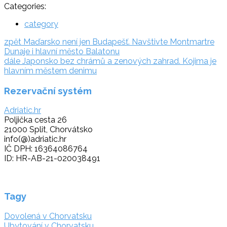
Categories:
category
Navigace
zpět:
zpět
Maďarsko není jen Budapešť. Navštivte Montmartre
Dunaje i hlavní město Balatonu
pro
dále:
dále
Japonsko bez chrámů a zenových zahrad. Kojima je
příspěvek
hlavním městem denimu
Rezervační systém
Adriatic.hr
Poljička cesta 26
21000 Split, Chorvátsko
info(@)adriatic.hr
IČ DPH: 16364086764
ID: HR-AB-21-020038491
Tagy
Dovolená v Chorvatsku
Ubytování v Chorvatsku