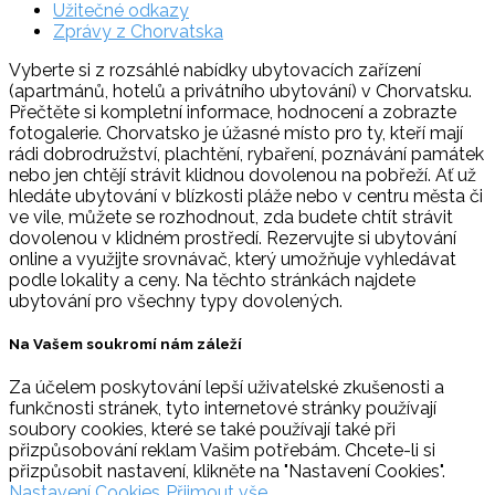
Užitečné odkazy
Zprávy z Chorvatska
Vyberte si z rozsáhlé nabídky ubytovacích zařízení
(apartmánů, hotelů a privátního ubytování) v Chorvatsku.
Přečtěte si kompletní informace, hodnocení a zobrazte
fotogalerie. Chorvatsko je úžasné místo pro ty, kteří mají
rádi dobrodružství, plachtění, rybaření, poznávání památek
nebo jen chtějí strávit klidnou dovolenou na pobřeží. Ať už
hledáte ubytování v blízkosti pláže nebo v centru města či
ve vile, můžete se rozhodnout, zda budete chtít strávit
dovolenou v klidném prostředí. Rezervujte si ubytování
online a využijte srovnávač, který umožňuje vyhledávat
podle lokality a ceny. Na těchto stránkách najdete
ubytování pro všechny typy dovolených.
Na Vašem soukromí nám záleží
Za účelem poskytování lepší uživatelské zkušenosti a
funkčnosti stránek, tyto internetové stránky používají
soubory cookies, které se také používají také při
přizpůsobování reklam Vašim potřebám. Chcete-li si
přizpůsobit nastavení, klikněte na "Nastavení Cookies".
Nastavení Cookies
Přijmout vše