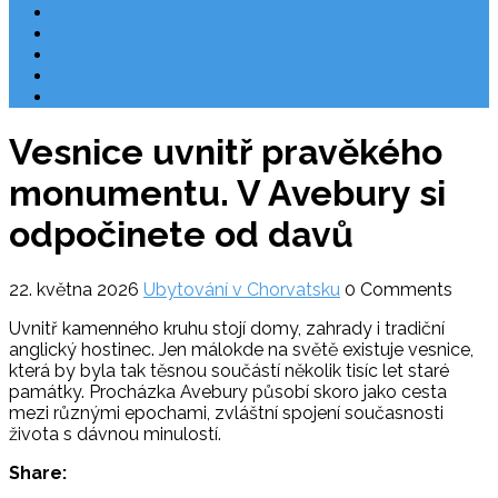
Rezervace
Užitečné odkazy
O nás
Ochrana osobních údajů
Chorvatsko letecky
Vesnice uvnitř pravěkého
monumentu. V Avebury si
odpočinete od davů
22. května 2026
Ubytování v Chorvatsku
0 Comments
Uvnitř kamenného kruhu stojí domy, zahrady i tradiční
anglický hostinec. Jen málokde na světě existuje vesnice,
která by byla tak těsnou součástí několik tisíc let staré
památky. Procházka Avebury působí skoro jako cesta
mezi různými epochami, zvláštní spojení současnosti
života s dávnou minulostí.
Share: