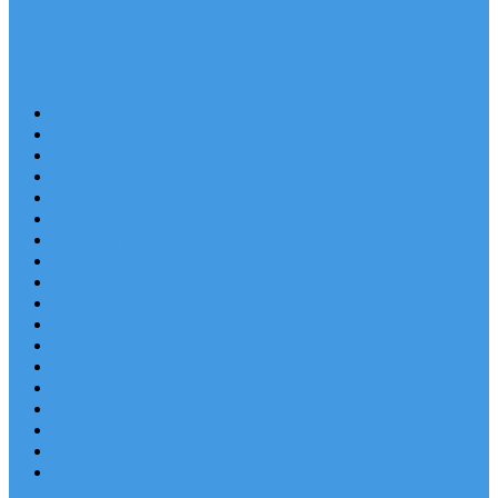
Last Minute
Destinace
Levné ubytování
Rodinná dovolená
Apartmány
Robinsonské ubytování
Domácí mazlíčci
Luxusní vily
Ubytování u pláže
Objekty s bazénem
Písečné pláže
Sleva dne
Výhled na moře
Hotely v Chorvatsku
Ubytování v majácích
Pronájem lodí
Užitečné odkazy
Chorvatsko letecky