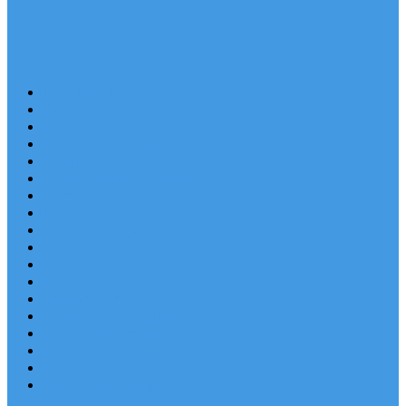
Last Minute
Destinace
Levné ubytování
Rodinná dovolená
Apartmány
Robinsonské ubytování
Domácí mazlíčci
Luxusní vily
Ubytování u pláže
Objekty s bazénem
Písečné pláže
Sleva dne
Výhled na moře
Hotely v Chorvatsku
Ubytování v majácích
Pronájem lodí
Užitečné odkazy
Chorvatsko letecky