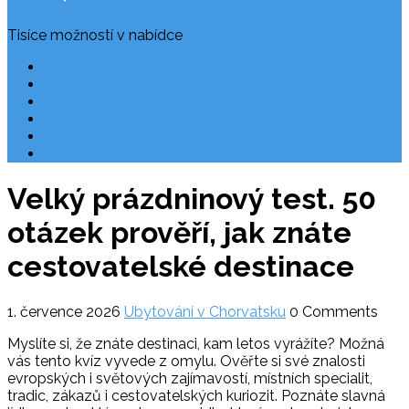
Tisíce možností v nabídce
Často kladené dotazy
Rezervace
Užitečné odkazy
O nás
Ochrana osobních údajů
Chorvatsko letecky
Velký prázdninový test. 50
otázek prověří, jak znáte
cestovatelské destinace
1. července 2026
Ubytování v Chorvatsku
0 Comments
Myslíte si, že znáte destinaci, kam letos vyrážíte? Možná
vás tento kvíz vyvede z omylu. Ověřte si své znalosti
evropských i světových zajímavostí, místních specialit,
tradic, zákazů i cestovatelských kuriozit. Poznáte slavná