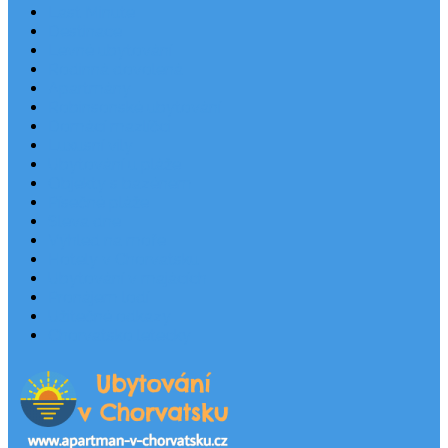
Last Minute
Destinace
Levné ubytování
Rodinná dovolená
Apartmány
Robinsonské ubytování
Domácí mazlíčci
Luxusní vily
Ubytování u pláže
Objekty s bazénem
Písečné pláže
Sleva dne
Výhled na moře
Hotely v Chorvatsku
Ubytování v majácích
Pronájem lodí
Užitečné odkazy
Chorvatsko letecky