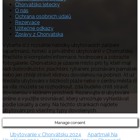
Chorvatsko letecky
O nás
Ochrana osobních údajů
Rezervace
Užitečné odkazy
Zprávy z Chorvatska
Vyberte si z rozsáhlé nabídky ubytovacích zařízení
(apartmánů, hotelů a privátního ubytování) v Chorvatsku.
Přečtěte si kompletní informace, hodnocení a zobrazte
fotogalerie. Chorvatsko je úžasné místo pro ty, kteří mají
rádi dobrodružství, plachtění, rybaření, poznávání památek
nebo jen chtějí strávit klidnou dovolenou na pobřeží. Ať už
hledáte ubytování v blízkosti pláže nebo v centru města či
ve vile, můžete se rozhodnout, zda budete chtít strávit
dovolenou v klidném prostředí. Rezervujte si ubytování
online a využijte srovnávač, který umožňuje vyhledávat
podle lokality a ceny. Na těchto stránkách najdete
ubytování pro všechny typy dovolených.
Manage consent
Ubytovanie v Chorvátsku 2024
Apartmaji Na