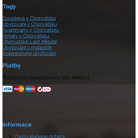
Tagy
Dovolená v Chorvatsku
Ubytování v Chorvatsku
Apartmány v Chorvatsku
Hotely v Chorvatsku
Chorvatsko Last Minute
Ubytování v majácích
Robinsonské ubytování
Platby
Platby jsou zabezpečeny SSL enkripci.
Informace
Často kladené dotazy