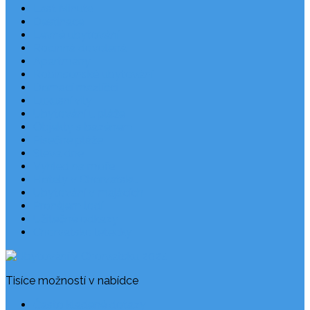
Last Minute
Destinace
Levné ubytování
Rodinná dovolená
Apartmány
Robinsonské ubytování
Domácí mazlíčci
Luxusní vily
Ubytování u pláže
Objekty s bazénem
Písečné pláže
Sleva dne
Výhled na moře
Hotely v Chorvatsku
Ubytování v majácích
Pronájem lodí
Užitečné odkazy
Chorvatsko letecky
Tisíce možností v nabídce
Často kladené dotazy