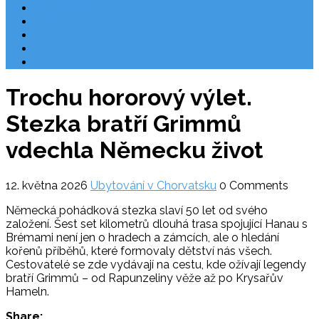
Rezervace
Užitečné odkazy
O nás
Ochrana osobních údajů
Chorvatsko letecky
Trochu hororový výlet.
Stezka bratří Grimmů
vdechla Německu život
12. května 2026
Ubytování v Chorvatsku
0 Comments
Německá pohádková stezka slaví 50 let od svého
založení. Šest set kilometrů dlouhá trasa spojující Hanau s
Brémami není jen o hradech a zámcích, ale o hledání
kořenů příběhů, které formovaly dětství nás všech.
Cestovatelé se zde vydávají na cestu, kde ožívají legendy
bratří Grimmů – od Rapunzeliny věže až po Krysařův
Hameln.
Share: