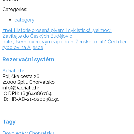
Categories:
category
Navigace
zpět:
zpět
Historie orosená pivem i cyklistická „velmoc“.
Zavítejte do Českých Budějovic
pro
dále:
dále
„Jsem lovec, vymírající druh. Ženské to cítí.“ Čech líčí
příspěvek
rybolov na Aljašce
Rezervační systém
Adriatic.hr
Poljička cesta 26
21000 Split, Chorvátsko
info(@)adriatic.hr
IČ DPH: 16364086764
ID: HR-AB-21-020038491
Tagy
Dovolená v Chorvatsku