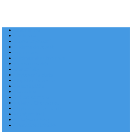
Last Minute
Destinace
Levné ubytování
Rodinná dovolená
Apartmány
Robinsonské ubytování
Domácí mazlíčci
Luxusní vily
Ubytování u pláže
Objekty s bazénem
Písečné pláže
Sleva dne
Výhled na moře
Hotely v Chorvatsku
Ubytování v majácích
Pronájem lodí
Užitečné odkazy
Chorvatsko letecky