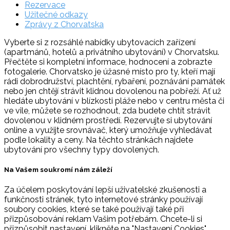
Rezervace
Užitečné odkazy
Zprávy z Chorvatska
Vyberte si z rozsáhlé nabídky ubytovacích zařízení
(apartmánů, hotelů a privátního ubytování) v Chorvatsku.
Přečtěte si kompletní informace, hodnocení a zobrazte
fotogalerie. Chorvatsko je úžasné místo pro ty, kteří mají
rádi dobrodružství, plachtění, rybaření, poznávání památek
nebo jen chtějí strávit klidnou dovolenou na pobřeží. Ať už
hledáte ubytování v blízkosti pláže nebo v centru města či
ve vile, můžete se rozhodnout, zda budete chtít strávit
dovolenou v klidném prostředí. Rezervujte si ubytování
online a využijte srovnávač, který umožňuje vyhledávat
podle lokality a ceny. Na těchto stránkách najdete
ubytování pro všechny typy dovolených.
Na Vašem soukromí nám záleží
Za účelem poskytování lepší uživatelské zkušenosti a
funkčnosti stránek, tyto internetové stránky používají
soubory cookies, které se také používají také při
přizpůsobování reklam Vašim potřebám. Chcete-li si
přizpůsobit nastavení, klikněte na "Nastavení Cookies".