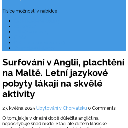
Tisíce možností v nabídce
Často kladené dotazy
Rezervace
Užitečné odkazy
O nás
Ochrana osobních údajů
Chorvatsko letecky
Surfování v Anglii, plachtění
na Maltě. Letní jazykové
pobyty lákají na skvělé
aktivity
27. května 2025
Ubytování v Chorvatsku
0 Comments
O tom, jak je v dnešní době důležitá angličtina,
nepochybuje snad nikdo. Stačí ale dětem klasické