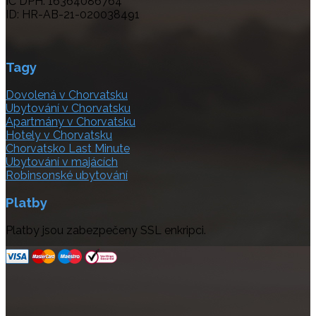
IČ DPH: 16364086764
ID: HR-AB-21-020038491
Tagy
Dovolená v Chorvatsku
Ubytování v Chorvatsku
Apartmány v Chorvatsku
Hotely v Chorvatsku
Chorvatsko Last Minute
Ubytování v majácích
Robinsonské ubytování
Platby
Platby jsou zabezpečeny SSL enkripci.