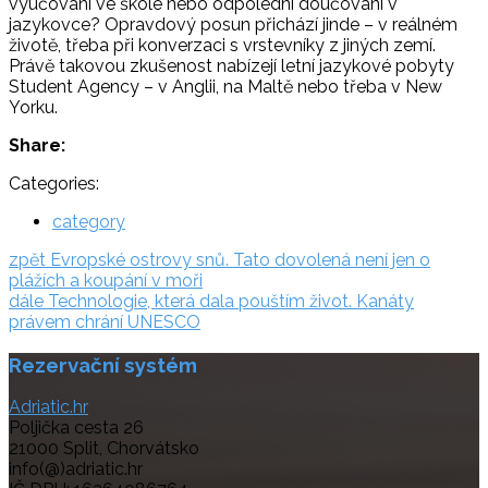
vyučování ve škole nebo odpolední doučování v
jazykovce? Opravdový posun přichází jinde – v reálném
životě, třeba při konverzaci s vrstevníky z jiných zemí.
Právě takovou zkušenost nabízejí letní jazykové pobyty
Student Agency – v Anglii, na Maltě nebo třeba v New
Yorku.
Share:
Categories:
category
Navigace
zpět:
zpět
Evropské ostrovy snů. Tato dovolená není jen o
plážích a koupání v moři
pro
dále:
dále
Technologie, která dala pouštím život. Kanáty
příspěvek
právem chrání UNESCO
Rezervační systém
Adriatic.hr
Poljička cesta 26
21000 Split, Chorvátsko
info(@)adriatic.hr