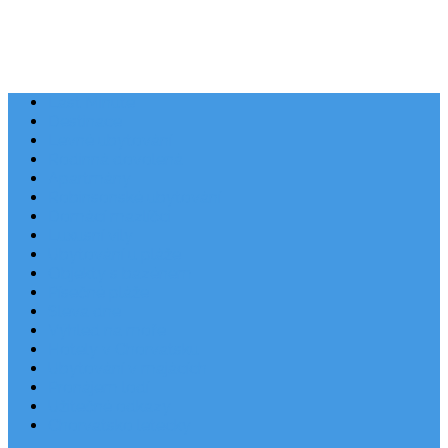
Last Minute
Destinace
Levné ubytování
Rodinná dovolená
Apartmány
Robinsonské ubytování
Domácí mazlíčci
Luxusní vily
Ubytování u pláže
Objekty s bazénem
Písečné pláže
Sleva dne
Výhled na moře
Hotely v Chorvatsku
Ubytování v majácích
Pronájem lodí
Užitečné odkazy
Chorvatsko letecky