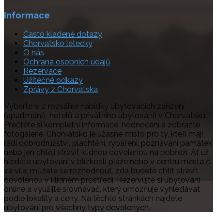
Informace
Často kladené dotazy
Chorvatsko letecky
O nás
Ochrana osobních údajů
Rezervace
Užitečné odkazy
Zprávy z Chorvatska
Vyberte si z rozsáhlé nabídky ubytovacích zařízení
(apartmánů, hotelů a privátního ubytování) v Chorvatsku.
Přečtěte si kompletní informace, hodnocení a zobrazte
fotogalerie. Chorvatsko je úžasné místo pro ty, kteří mají
rádi dobrodružství, plachtění, rybaření, poznávání památek
nebo jen chtějí strávit klidnou dovolenou na pobřeží. Ať už
hledáte ubytování v blízkosti pláže nebo v centru města či
ve vile, můžete se rozhodnout, zda budete chtít strávit
dovolenou v klidném prostředí. Rezervujte si ubytování
online a využijte srovnávač, který umožňuje vyhledávat
podle lokality a ceny. Na těchto stránkách najdete
ubytování pro všechny typy dovolených.