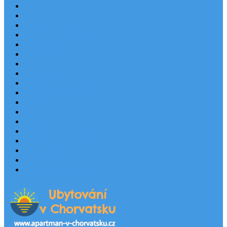
Last Minute
Destinace
Levné ubytování
Rodinná dovolená
Apartmány
Robinsonské ubytování
Domácí mazlíčci
Luxusní vily
Ubytování u pláže
Objekty s bazénem
Písečné pláže
Sleva dne
Výhled na moře
Hotely v Chorvatsku
Ubytování v majácích
Pronájem lodí
Užitečné odkazy
Chorvatsko letecky