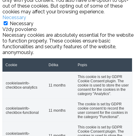
only with your consent. You also have the option to opt-
out of these cookies. But opting out of some of these
cookies may affect your browsing experience.
Necessary
Necessary
Vždy povoleno
Necessary cookies are absolutely essential for the website
to function properly. These cookies ensure basic
functionalities and security features of the website,
anonymously.
Cookie
Délka
Popis
This cookie is set by GDPR
Cookie Consent plugin. The
cookielawinfo-
11 months
cookie is used to store the user
checkbox-analytics
consent for the cookies in the
category "Analytics".
The cookie is set by GDPR
cookielawinfo-
cookie consent to record the
11 months
checkbox-functional
user consent for the cookies in
the category "Functional".
This cookie is set by GDPR
Cookie Consent plugin. The
cookielawinfo-
11 months
cookies is used to store the