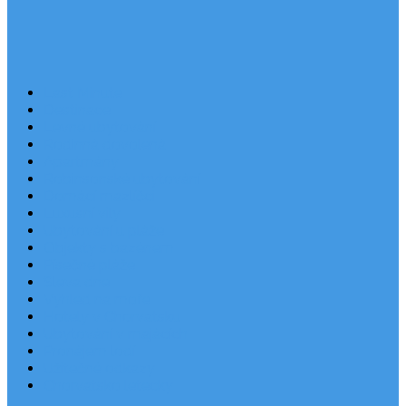
Last Minute
Destinace
Levné ubytování
Rodinná dovolená
Apartmány
Robinsonské ubytování
Domácí mazlíčci
Luxusní vily
Ubytování u pláže
Objekty s bazénem
Písečné pláže
Sleva dne
Výhled na moře
Hotely v Chorvatsku
Ubytování v majácích
Pronájem lodí
Užitečné odkazy
Chorvatsko letecky