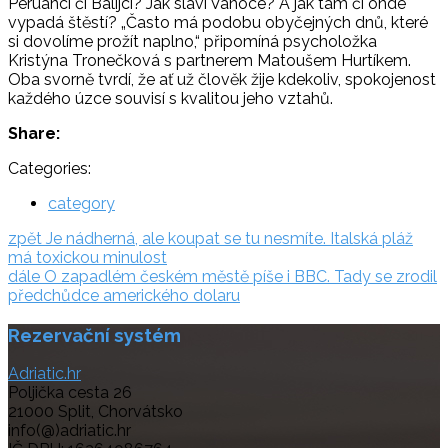
Peruánci či Balijci? Jak slaví Vánoce? A jak tam či onde
vypadá štěstí? „Často má podobu obyčejných dnů, které
si dovolíme prožít naplno,“ připomíná psycholožka
Kristýna Tronečková s partnerem Matoušem Hurtíkem.
Oba svorně tvrdí, že ať už člověk žije kdekoliv, spokojenost
každého úzce souvisí s kvalitou jeho vztahů.
Share:
Categories:
category
Navigace
zpět:
zpět
Je nádherná, ale koupat se tu nesmíte. Italská pláž
má toxickou minulost
pro
dále:
dále
O zapadlém českém městě píše i BBC. Tady se zrodil
příspěvek
předchůdce amerického dolaru
Rezervační systém
Adriatic.hr
Poljička cesta 26
21000 Split, Chorvátsko
info(@)adriatic.hr