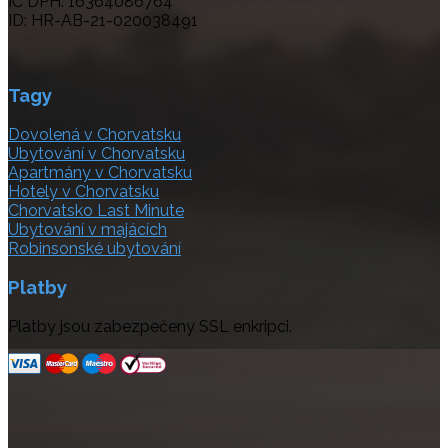
IČ DPH: 16364086764
ID: HR-AB-21-020038491
Tagy
Dovolená v Chorvatsku
Ubytování v Chorvatsku
Apartmány v Chorvatsku
Hotely v Chorvatsku
Chorvatsko Last Minute
Ubytování v majácích
Robinsonské ubytování
Platby
Platby jsou zabezpečeny SSL enkripci.