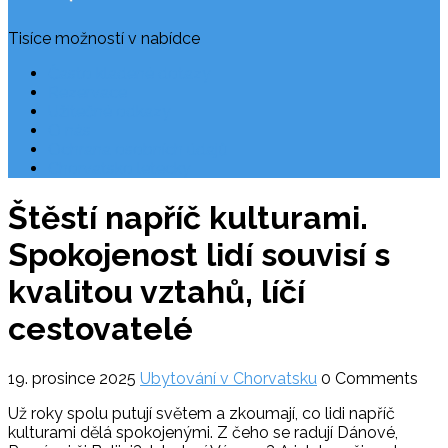
Tisíce možností v nabídce
Často kladené dotazy
Rezervace
Užitečné odkazy
O nás
Ochrana osobních údajů
Chorvatsko letecky
Štěstí napříč kulturami.
Spokojenost lidí souvisí s
kvalitou vztahů, líčí
cestovatelé
19. prosince 2025
Ubytování v Chorvatsku
0 Comments
Už roky spolu putují světem a zkoumají, co lidi napříč
kulturami dělá spokojenými. Z čeho se radují Dánové,