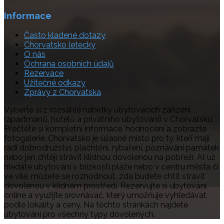
Informace
Často kladené dotazy
Chorvatsko letecky
O nás
Ochrana osobních údajů
Rezervace
Užitečné odkazy
Zprávy z Chorvatska
Vyberte si z rozsáhlé nabídky ubytovacích zařízení
(apartmánů, hotelů a privátního ubytování) v Chorvatsku.
Přečtěte si kompletní informace, hodnocení a zobrazte
fotogalerie. Chorvatsko je úžasné místo pro ty, kteří mají
rádi dobrodružství, plachtění, rybaření, poznávání památek
nebo jen chtějí strávit klidnou dovolenou na pobřeží. Ať už
hledáte ubytování v blízkosti pláže nebo v centru města či
ve vile, můžete se rozhodnout, zda budete chtít strávit
dovolenou v klidném prostředí. Rezervujte si ubytování
online a využijte srovnávač, který umožňuje vyhledávat
podle lokality a ceny. Na těchto stránkách najdete
ubytování pro všechny typy dovolených.