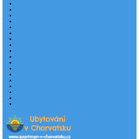
Last Minute
Destinace
Levné ubytování
Rodinná dovolená
Apartmány
Robinsonské ubytování
Domácí mazlíčci
Luxusní vily
Ubytování u pláže
Objekty s bazénem
Písečné pláže
Sleva dne
Výhled na moře
Hotely v Chorvatsku
Ubytování v majácích
Pronájem lodí
Užitečné odkazy
Chorvatsko letecky