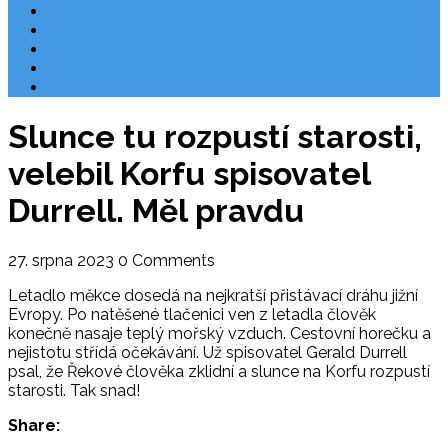
Rezervace
Užitečné odkazy
O nás
Ochrana osobních údajů
Chorvatsko letecky
Slunce tu rozpustí starosti,
velebil Korfu spisovatel
Durrell. Měl pravdu
27. srpna 2023
0 Comments
Letadlo měkce dosedá na nejkratší přistávací dráhu jižní
Evropy. Po natěšené tlačenici ven z letadla člověk
konečně nasaje teplý mořský vzduch. Cestovní horečku a
nejistotu střídá očekávání. Už spisovatel Gerald Durrell
psal, že Řekové člověka zklidní a slunce na Korfu rozpustí
starosti. Tak snad!
Share: