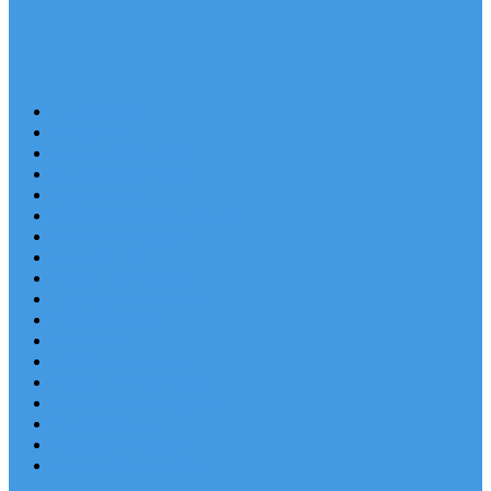
Last Minute
Destinace
Levné ubytování
Rodinná dovolená
Apartmány
Robinsonské ubytování
Domácí mazlíčci
Luxusní vily
Ubytování u pláže
Objekty s bazénem
Písečné pláže
Sleva dne
Výhled na moře
Hotely v Chorvatsku
Ubytování v majácích
Pronájem lodí
Užitečné odkazy
Chorvatsko letecky