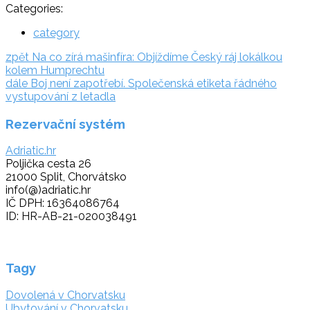
Categories:
category
Navigace
zpět:
zpět
Na co zírá mašinfíra: Objíždíme Český ráj lokálkou
kolem Humprechtu
pro
dále:
dále
Boj není zapotřebí. Společenská etiketa řádného
příspěvek
vystupování z letadla
Rezervační systém
Adriatic.hr
Poljička cesta 26
21000 Split, Chorvátsko
info(@)adriatic.hr
IČ DPH: 16364086764
ID: HR-AB-21-020038491
Tagy
Dovolená v Chorvatsku
Ubytování v Chorvatsku