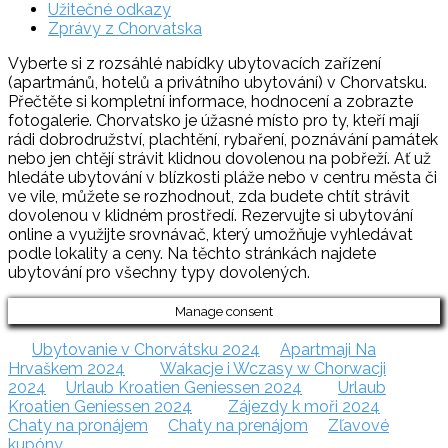
Užitečné odkazy
Zprávy z Chorvatska
Vyberte si z rozsáhlé nabídky ubytovacích zařízení
(apartmánů, hotelů a privátního ubytování) v Chorvatsku.
Přečtěte si kompletní informace, hodnocení a zobrazte
fotogalerie. Chorvatsko je úžasné místo pro ty, kteří mají
rádi dobrodružství, plachtění, rybaření, poznávání památek
nebo jen chtějí strávit klidnou dovolenou na pobřeží. Ať už
hledáte ubytování v blízkosti pláže nebo v centru města či
ve vile, můžete se rozhodnout, zda budete chtít strávit
dovolenou v klidném prostředí. Rezervujte si ubytování
online a využijte srovnávač, který umožňuje vyhledávat
podle lokality a ceny. Na těchto stránkách najdete
ubytování pro všechny typy dovolených.
Manage consent
Ubytovanie v Chorvátsku 2024
Apartmaji Na
Hrvaškem 2024
Wakacje i Wczasy w Chorwacji
2024
Urlaub Kroatien Geniessen 2024
Urlaub
Kroatien Geniessen 2024
Zájezdy k moři 2024
Chaty na pronájem
Chaty na prenájom
Zľavové
kupóny