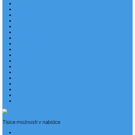
Last Minute
Destinace
Levné ubytování
Rodinná dovolená
Apartmány
Robinsonské ubytování
Domácí mazlíčci
Luxusní vily
Ubytování u pláže
Objekty s bazénem
Písečné pláže
Sleva dne
Výhled na moře
Hotely v Chorvatsku
Ubytování v majácích
Pronájem lodí
Užitečné odkazy
Chorvatsko letecky
Tisíce možností v nabídce
Často kladené dotazy