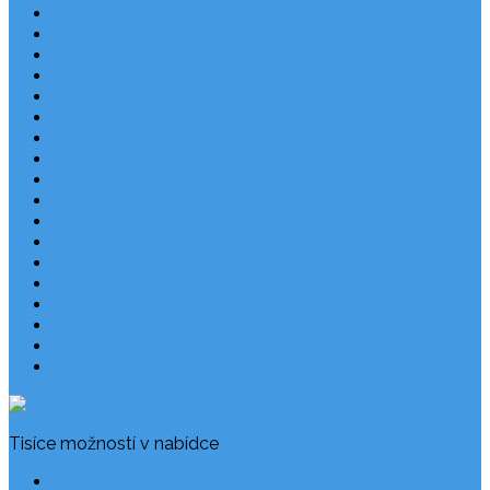
Last Minute
Destinace
Levné ubytování
Rodinná dovolená
Apartmány
Robinsonské ubytování
Domácí mazlíčci
Luxusní vily
Ubytování u pláže
Objekty s bazénem
Písečné pláže
Sleva dne
Výhled na moře
Hotely v Chorvatsku
Ubytování v majácích
Pronájem lodí
Užitečné odkazy
Chorvatsko letecky
Tisíce možností v nabídce
Často kladené dotazy