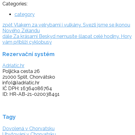
Categories:
category
Navigace
zpět:
zpět
Vlakem za velrybami i vulkány. Svezli jsme se ikonou
Nového Zélandu
pro
dále:
dále
Za krásami Beskyd nemusíte šlapat celé hodiny. Hory
příspěvek
vám přiblíží cyklobusy
Rezervační systém
Adriatic.hr
Poljička cesta 26
21000 Split, Chorvátsko
info(@)adriatic.hr
IČ DPH: 16364086764
ID: HR-AB-21-020038491
Tagy
Dovolená v Chorvatsku
Ubytování v Chorvatsku