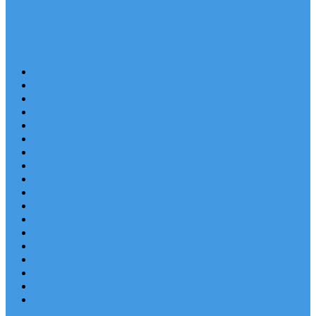
Last Minute
Destinace
Levné ubytování
Rodinná dovolená
Apartmány
Robinsonské ubytování
Domácí mazlíčci
Luxusní vily
Ubytování u pláže
Objekty s bazénem
Písečné pláže
Sleva dne
Výhled na moře
Hotely v Chorvatsku
Ubytování v majácích
Pronájem lodí
Užitečné odkazy
Chorvatsko letecky