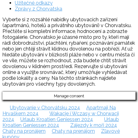
Užitečné odkazy
Zprávy z Chorvatska
Vyberte si z rozsáhlé nabídky ubytovacích zařízení
(apartmánů, hotelů a privátního ubytování) v Chorvatsku.
Přečtěte si kompletní informace, hodnocení a zobrazte
fotogalerie. Chorvatsko je úžasné místo pro ty, kteří mají
rádi dobrodružství, plachtění, rybaření, poznávání památek
nebo jen chtějí strávit klidnou dovolenou na pobřeží. Ať už
hledáte ubytování v blízkosti pláže nebo v centru města či
ve vile, můžete se rozhodnout, zda budete chtít strávit
dovolenou v klidném prostředí. Rezervujte si ubytování
online a využijte srovnávač, který umožňuje vyhledávat
podle lokality a ceny. Na těchto stránkách najdete
ubytování pro všechny typy dovolených.
Manage consent
Ubytovanie v Chorvátsku 2024
Apartmaji Na
Hrvaškem 2024
Wakacje i Wczasy w Chorwacji
2024
Urlaub Kroatien Geniessen 2024
Urlaub
Kroatien Geniessen 2024
Zájezdy k moři 2024
Chaty na pronájem
Chaty na prenájom
Zľavové
kupóny