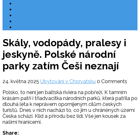
Rezervace
Užitečné odkazy
O nás
Ochrana osobních údajů
Chorvatsko letecky
Skály, vodopády, pralesy i
jeskyně. Polské národní
parky zatím Češi neznají
24. května 2025
Ubytování v Chorvatsku
0 Comments
Polsko, to není jen baltská riviéra na pobřeží. K tamním
krásám patří i třiadvacítka národních parků, která patřila po
dlouhá léta k neprávem opomíjeným cílům českých
turistů. Dnes v nich nachází to, co jim u chráněných území
Česka schází. Klid a přírodu bez lidí. Vše jen kousek za
našimi hranicemi.
Share: