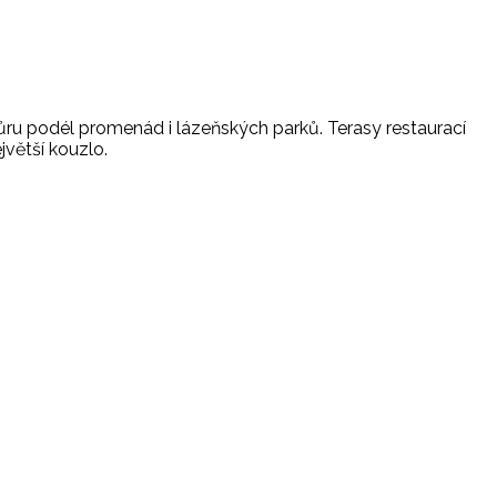
zhůru podél promenád i lázeňských parků. Terasy restaurací
jvětší kouzlo.