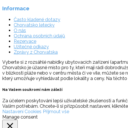
Informace
Často kladené dotazy
Chorvatsko letecky
O nás
Ochrana osobních údajů
Rezervace
Užitečné odkazy
Zprávy z Chorvatska
Vyberte si z rozsáhlé nabídky ubytovacích zařízení (apartmá
Chorvatsko je úžasné místo pro ty, kteří mají rádi dobrodruž
v blízkosti pláže nebo v centru města či ve vile, můžete se 
který umožňuje vyhledávat podle lokality a ceny. Na těcht
Na Vašem soukromí nám záleží
Za účelem poskytování lepší uživatelské zkušenosti a funkčn
Vašim potřebám. Chcete-li si přizpůsobit nastavení, klikněte
Nastavení Cookies
Přijmout vše
Manage consent