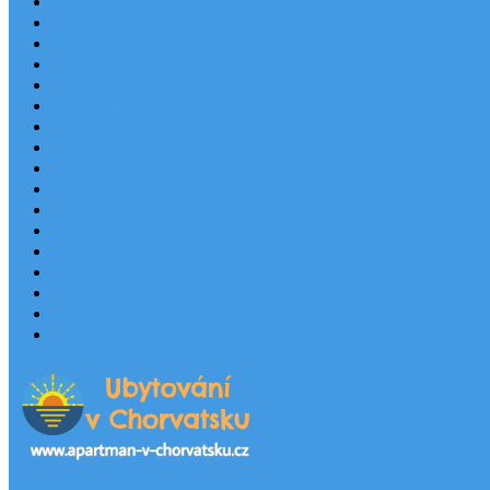
Destinace
Levné ubytování
Rodinná dovolená
Apartmány
Robinsonské ubytování
Domácí mazlíčci
Luxusní vily
Ubytování u pláže
Objekty s bazénem
Písečné pláže
Sleva dne
Výhled na moře
Hotely v Chorvatsku
Ubytování v majácích
Pronájem lodí
Užitečné odkazy
Chorvatsko letecky