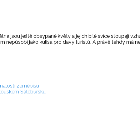
větna jsou ještě obsypané květy a jejich bílé svíce stoupají v
tím nepůsobí jako kulisa pro davy turistů. A právě tehdy má ne
znalosti zeměpisu
akouském Salcbursku