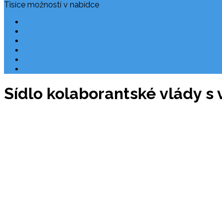
Tisíce možností v nabídce
Často kladené dotazy
Rezervace
Užitečné odkazy
O nás
Ochrana osobních údajů
Chorvatsko letecky
Sídlo kolaborantské vlády s