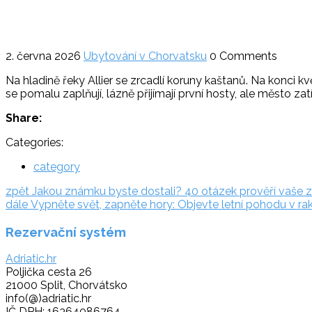
2. června 2026
Ubytování v Chorvatsku
0 Comments
Na hladině řeky Allier se zrcadlí koruny kaštanů. Na konci k
se pomalu zaplňují, lázně přijímají první hosty, ale město za
Share:
Categories:
category
Navigace
zpět:
zpět
Jakou známku byste dostali? 40 otázek prověří vaše 
dále:
dále
Vypněte svět, zapněte hory: Objevte letní pohodu v r
pro
Rezervační systém
příspěvek
Adriatic.hr
Poljička cesta 26
21000 Split, Chorvátsko
info(@)adriatic.hr
IČ DPH: 16364086764