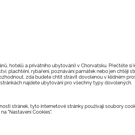
nů, hotelů a privátního ubytování) v Chorvatsku. Přečtěte si
ství, plachtění, rybaření, poznávání památek nebo jen chtějí s
rozhodnout, zda budete chtít strávit dovolenou v klidném pros
o stránkách najdete ubytování pro všechny typy dovolených.
osti stránek, tyto internetové stránky používají soubory cooki
 na "Nastavení Cookies".