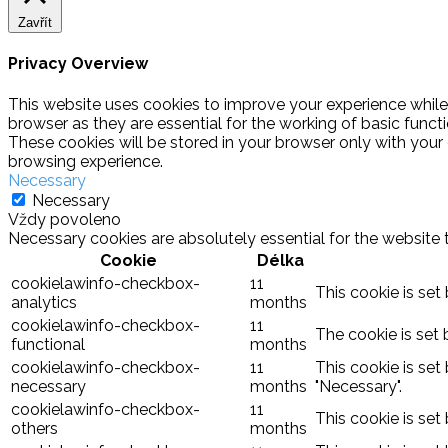
Zavřít
Privacy Overview
This website uses cookies to improve your experience while
browser as they are essential for the working of basic funct
These cookies will be stored in your browser only with your
browsing experience.
Necessary
Necessary
Vždy povoleno
Necessary cookies are absolutely essential for the website 
Cookie
Délka
cookielawinfo-checkbox-
11
This cookie is set
analytics
months
cookielawinfo-checkbox-
11
The cookie is set 
functional
months
cookielawinfo-checkbox-
11
This cookie is set
necessary
months
"Necessary".
cookielawinfo-checkbox-
11
This cookie is set
others
months