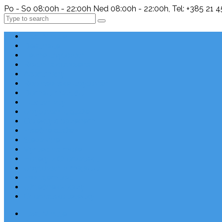
Po - So 08:00h - 22:00h Ned 08:00h - 22:00h, Tel: +385 21 
Search
Last Minute
Destinace
Levné ubytování
Rodinná dovolená
Apartmány
Robinsonské ubytování
Domácí mazlíčci
Luxusní vily
Ubytování u pláže
Objekty s bazénem
Písečné pláže
Sleva dne
Výhled na moře
Hotely v Chorvatsku
Ubytování v majácích
Pronájem lodí
Užitečné odkazy
Chorvatsko letecky
Last Minute