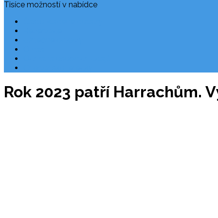
Tisíce možností v nabídce
Často kladené dotazy
Rezervace
Užitečné odkazy
O nás
Ochrana osobních údajů
Chorvatsko letecky
Rok 2023 patří Harrachům. Vy