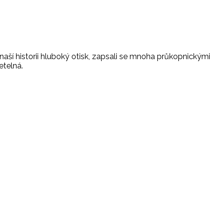
aší historii hluboký otisk, zapsali se mnoha průkopnickými
etelná.