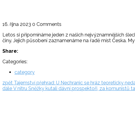
16. října 2023
0 Comments
Letos si připomínáme jeden z našich nejvýznamnějších šlech
činy. Jejich působení zaznamenáme na řadě míst Česka. My 
Share:
Categories:
category
Navigace
zpět:
zpět
Tajemství přehrad: U Nechranic se hráz teoreticky neda
dále:
dále
V nitru Sněžky kutali dávní prospektoři, za komunistů 
pro
Rezervační
příspěvek
systém
Adriatic.hr
Poljička
cesta 26