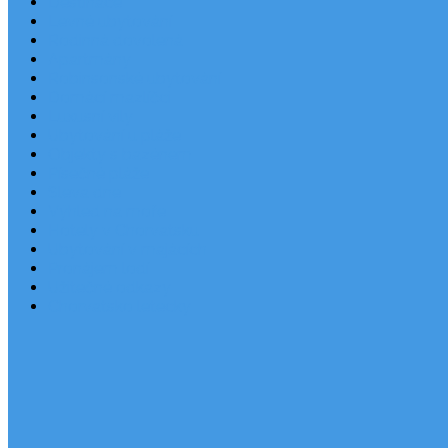
Destinace
Levné ubytování
Rodinná dovolená
Apartmány
Robinsonské ubytování
Domácí mazlíčci
Luxusní vily
Ubytování u pláže
Objekty s bazénem
Písečné pláže
Sleva dne
Výhled na moře
Hotely v Chorvatsku
Ubytování v majácích
Pronájem lodí
Užitečné odkazy
Chorvatsko letecky