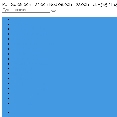
Po - So 08:00h - 22:00h Ned 08:00h - 22:00h, Tel: +385 21 
Search
Last Minute
Destinace
Levné ubytování
Rodinná dovolená
Apartmány
Robinsonské ubytování
Domácí mazlíčci
Luxusní vily
Ubytování u pláže
Objekty s bazénem
Písečné pláže
Sleva dne
Výhled na moře
Hotely v Chorvatsku
Ubytování v majácích
Pronájem lodí
Užitečné odkazy
Chorvatsko letecky
Last Minute