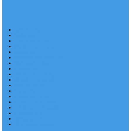
Last Minute
Destinace
Levné ubytování
Rodinná dovolená
Apartmány
Robinsonské ubytování
Domácí mazlíčci
Luxusní vily
Ubytování u pláže
Objekty s bazénem
Písečné pláže
Sleva dne
Výhled na moře
Hotely v Chorvatsku
Ubytování v majácích
Pronájem lodí
Užitečné odkazy
Chorvatsko letecky