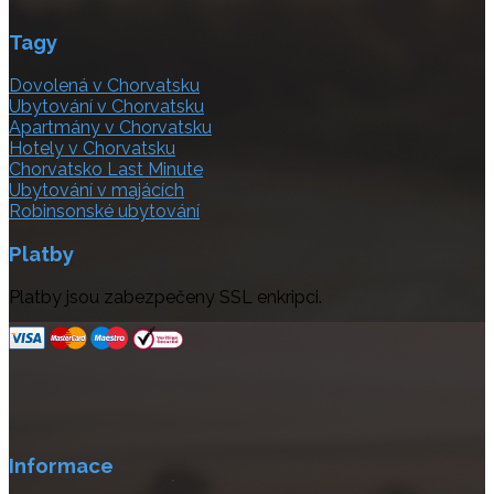
Tagy
Dovolená v Chorvatsku
Ubytování v Chorvatsku
Apartmány v Chorvatsku
Hotely v Chorvatsku
Chorvatsko Last Minute
Ubytování v majácích
Robinsonské ubytování
Platby
Platby jsou zabezpečeny SSL enkripci.
Informace