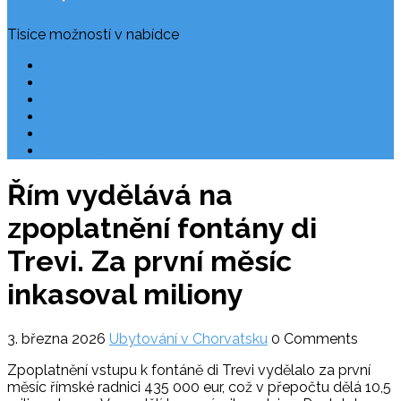
Tisíce možností v nabídce
Často kladené dotazy
Rezervace
Užitečné odkazy
O nás
Ochrana osobních údajů
Chorvatsko letecky
Řím vydělává na
zpoplatnění fontány di
Trevi. Za první měsíc
inkasoval miliony
3. března 2026
Ubytování v Chorvatsku
0 Comments
Zpoplatnění vstupu k fontáně di Trevi vydělalo za první
měsíc římské radnici 435 000 eur, což v přepočtu dělá 10,5