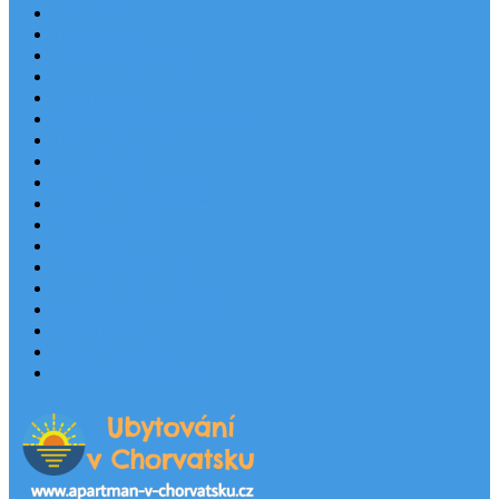
Last Minute
Destinace
Levné ubytování
Rodinná dovolená
Apartmány
Robinsonské ubytování
Domácí mazlíčci
Luxusní vily
Ubytování u pláže
Objekty s bazénem
Písečné pláže
Sleva dne
Výhled na moře
Hotely v Chorvatsku
Ubytování v majácích
Pronájem lodí
Užitečné odkazy
Chorvatsko letecky