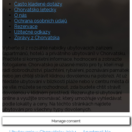
Často kladené dotazy
Chorvatsko letecky
O nás
Ochrana osobních údajů
Rezervace
Užitečné odkazy
Zprávy z Chorvatska
Vyberte si z rozsáhlé nabídky ubytovacích zařízení
(apartmánů, hotelů a privátního ubytování) v Chorvatsku.
Přečtěte si kompletní informace, hodnocení a zobrazte
fotogalerie. Chorvatsko je úžasné místo pro ty, kteří mají
rádi dobrodružství, plachtění, rybaření, poznávání památek
nebo jen chtějí strávit klidnou dovolenou na pobřeží. Ať už
hledáte ubytování v blízkosti pláže nebo v centru města či
ve vile, můžete se rozhodnout, zda budete chtít strávit
dovolenou v klidném prostředí. Rezervujte si ubytování
online a využijte srovnávač, který umožňuje vyhledávat
podle lokality a ceny. Na těchto stránkách najdete
ubytování pro všechny typy dovolených.
Manage consent