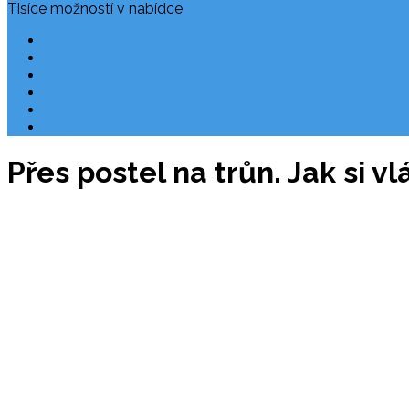
Tisíce možností v nabídce
Často kladené dotazy
Rezervace
Užitečné odkazy
O nás
Ochrana osobních údajů
Chorvatsko letecky
Přes postel na trůn. Jak si v