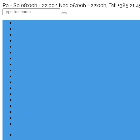
Po - So 08:00h - 22:00h Ned 08:00h - 22:00h, Tel: +385 21 
Search
Last Minute
Destinace
Levné ubytování
Rodinná dovolená
Apartmány
Robinsonské ubytování
Domácí mazlíčci
Luxusní vily
Ubytování u pláže
Objekty s bazénem
Písečné pláže
Sleva dne
Výhled na moře
Hotely v Chorvatsku
Ubytování v majácích
Pronájem lodí
Užitečné odkazy
Chorvatsko letecky
Last Minute