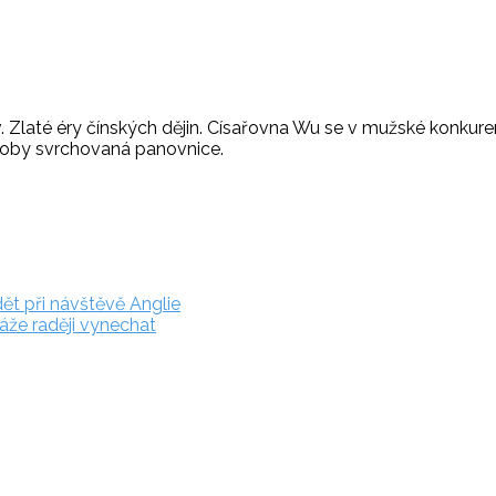
tzv. Zlaté éry čínských dějin. Císařovna Wu se v mužské konk
ůn coby svrchovaná panovnice.
ět při návštěvě Anglie
že raději vynechat