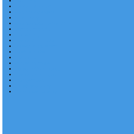
Destinace
Levné ubytování
Rodinná dovolená
Apartmány
Robinsonské ubytování
Domácí mazlíčci
Luxusní vily
Ubytování u pláže
Objekty s bazénem
Písečné pláže
Sleva dne
Výhled na moře
Hotely v Chorvatsku
Ubytování v majácích
Pronájem lodí
Užitečné odkazy
Chorvatsko letecky