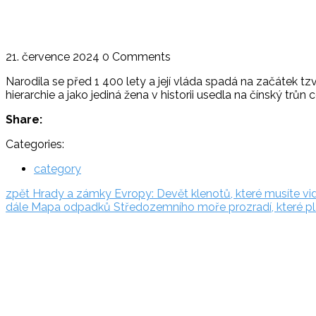
21. července 2024
0 Comments
Narodila se před 1 400 lety a její vláda spadá na začátek 
hierarchie a jako jediná žena v historii usedla na čínský tr
Share:
Categories:
category
Navigace
zpět:
zpět
Hrady a zámky Evropy: Devět klenotů, které musíte vid
dále:
dále
Mapa odpadků Středozemního moře prozradí, které plá
pro
Rezervační
příspěvek
systém
Adriatic.hr
Poljička
cesta 26