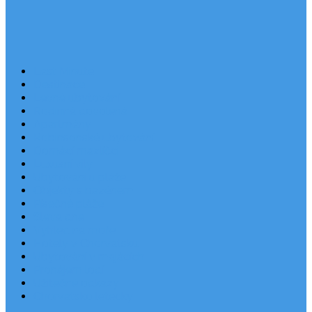
Last Minute
Destinace
Levné ubytování
Rodinná dovolená
Apartmány
Robinsonské ubytování
Domácí mazlíčci
Luxusní vily
Ubytování u pláže
Objekty s bazénem
Písečné pláže
Sleva dne
Výhled na moře
Hotely v Chorvatsku
Ubytování v majácích
Pronájem lodí
Užitečné odkazy
Chorvatsko letecky