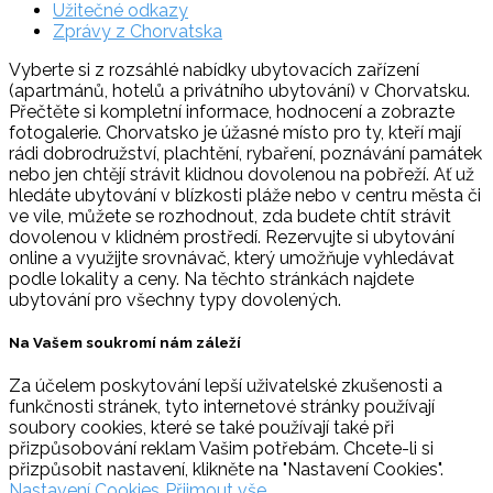
Užitečné odkazy
Zprávy z Chorvatska
Vyberte si z rozsáhlé nabídky ubytovacích zařízení
(apartmánů, hotelů a privátního ubytování) v Chorvatsku.
Přečtěte si kompletní informace, hodnocení a zobrazte
fotogalerie. Chorvatsko je úžasné místo pro ty, kteří mají
rádi dobrodružství, plachtění, rybaření, poznávání památek
nebo jen chtějí strávit klidnou dovolenou na pobřeží. Ať už
hledáte ubytování v blízkosti pláže nebo v centru města či
ve vile, můžete se rozhodnout, zda budete chtít strávit
dovolenou v klidném prostředí. Rezervujte si ubytování
online a využijte srovnávač, který umožňuje vyhledávat
podle lokality a ceny. Na těchto stránkách najdete
ubytování pro všechny typy dovolených.
Na Vašem soukromí nám záleží
Za účelem poskytování lepší uživatelské zkušenosti a
funkčnosti stránek, tyto internetové stránky používají
soubory cookies, které se také používají také při
přizpůsobování reklam Vašim potřebám. Chcete-li si
přizpůsobit nastavení, klikněte na "Nastavení Cookies".
Nastavení Cookies
Přijmout vše