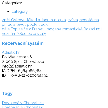
Categories:
category
Navigace
zpět:
zpět
Ostrovní lákadla Jadranu: teplá jezírka, nedotčená
příroda i život podle tradic
pro
dále:
dále
Top selfie z Prahy: Hradčany, romantické Rozárium i
příspěvek
neznámé Sedlecké skály
Rezervační systém
Adriatic.hr
Poljička cesta 26
21000 Split, Chorvátsko
info(@)adriatic.hr
IČ DPH: 16364086764
ID: HR-AB-21-020038491
Tagy
Dovolená v Chorvatsku
Ubytování v Chorvatsku