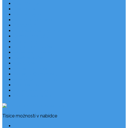
Last Minute
Destinace
Levné ubytování
Rodinná dovolená
Apartmány
Robinsonské ubytování
Domácí mazlíčci
Luxusní vily
Ubytování u pláže
Objekty s bazénem
Písečné pláže
Sleva dne
Výhled na moře
Hotely v Chorvatsku
Ubytování v majácích
Pronájem lodí
Užitečné odkazy
Chorvatsko letecky
Tisíce možností v nabídce
Často kladené dotazy