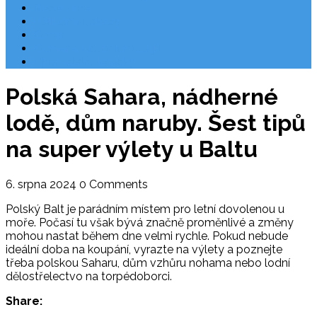
Rezervace
Užitečné odkazy
O nás
Ochrana osobních údajů
Chorvatsko letecky
Polská Sahara, nádherné
lodě, dům naruby. Šest tipů
na super výlety u Baltu
6. srpna 2024
0 Comments
Polský Balt je parádním místem pro letní dovolenou u
moře. Počasí tu však bývá značně proměnlivé a změny
mohou nastat během dne velmi rychle. Pokud nebude
ideální doba na koupání, vyrazte na výlety a poznejte
třeba polskou Saharu, dům vzhůru nohama nebo lodní
dělostřelectvo na torpédoborci.
Share: