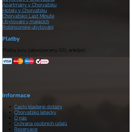
Apartmány v Chorvatsku
Hotely v Chorvatsku
Chorvatsko Last Minute
Ubytování v majácích
Robinsonské ubytování
Platby
Platby jsou zabezpečeny SSL enkripci.
Informace
Často kladené dotazy
Chorvatsko letecky
O nás
Ochrana osobních údajů
Rezervace