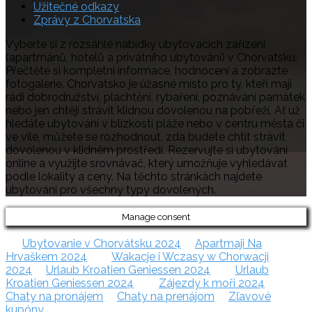
Užitečné odkazy
Zprávy z Chorvatska
Vyberte si z rozsáhlé nabídky ubytovacích zařízení
(apartmánů, hotelů a privátního ubytování) v Chorvatsku.
Přečtěte si kompletní informace, hodnocení a zobrazte
fotogalerie. Chorvatsko je úžasné místo pro ty, kteří mají
rádi dobrodružství, plachtění, rybaření, poznávání památek
nebo jen chtějí strávit klidnou dovolenou na pobřeží. Ať už
hledáte ubytování v blízkosti pláže nebo v centru města či
ve vile, můžete se rozhodnout, zda budete chtít strávit
dovolenou v klidném prostředí. Rezervujte si ubytování
online a využijte srovnávač, který umožňuje vyhledávat
podle lokality a ceny. Na těchto stránkách najdete
ubytování pro všechny typy dovolených.
Manage consent
Ubytovanie v Chorvátsku 2024
Apartmaji Na
Hrvaškem 2024
Wakacje i Wczasy w Chorwacji
2024
Urlaub Kroatien Geniessen 2024
Urlaub
Kroatien Geniessen 2024
Zájezdy k moři 2024
Chaty na pronájem
Chaty na prenájom
Zľavové
kupóny