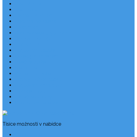
Last Minute
Destinace
Levné ubytování
Rodinná dovolená
Apartmány
Robinsonské ubytování
Domácí mazlíčci
Luxusní vily
Ubytování u pláže
Objekty s bazénem
Písečné pláže
Sleva dne
Výhled na moře
Hotely v Chorvatsku
Ubytování v majácích
Pronájem lodí
Užitečné odkazy
Chorvatsko letecky
Tisíce možností v nabídce
Často kladené dotazy