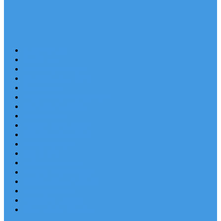
Last Minute
Destinace
Levné ubytování
Rodinná dovolená
Apartmány
Robinsonské ubytování
Domácí mazlíčci
Luxusní vily
Ubytování u pláže
Objekty s bazénem
Písečné pláže
Sleva dne
Výhled na moře
Hotely v Chorvatsku
Ubytování v majácích
Pronájem lodí
Užitečné odkazy
Chorvatsko letecky