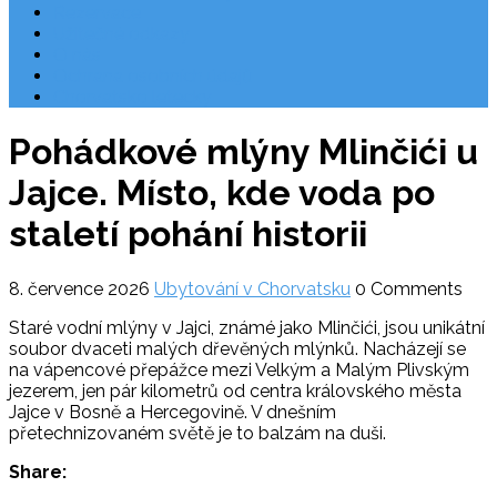
Rezervace
Užitečné odkazy
O nás
Ochrana osobních údajů
Chorvatsko letecky
Pohádkové mlýny Mlinčići u
Jajce. Místo, kde voda po
staletí pohání historii
8. července 2026
Ubytování v Chorvatsku
0 Comments
Staré vodní mlýny v Jajci, známé jako Mlinčići, jsou unikátní
soubor dvaceti malých dřevěných mlýnků. Nacházejí se
na vápencové přepážce mezi Velkým a Malým Plivským
jezerem, jen pár kilometrů od centra královského města
Jajce v Bosně a Hercegovině. V dnešním
přetechnizovaném světě je to balzám na duši.
Share: