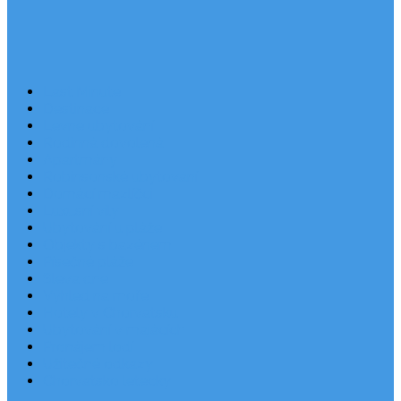
Last Minute
Destinace
Levné ubytování
Rodinná dovolená
Apartmány
Robinsonské ubytování
Domácí mazlíčci
Luxusní vily
Ubytování u pláže
Objekty s bazénem
Písečné pláže
Sleva dne
Výhled na moře
Hotely v Chorvatsku
Ubytování v majácích
Pronájem lodí
Užitečné odkazy
Chorvatsko letecky