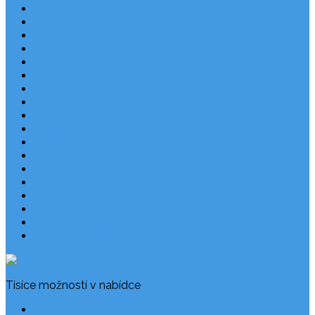
Last Minute
Destinace
Levné ubytování
Rodinná dovolená
Apartmány
Robinsonské ubytování
Domácí mazlíčci
Luxusní vily
Ubytování u pláže
Objekty s bazénem
Písečné pláže
Sleva dne
Výhled na moře
Hotely v Chorvatsku
Ubytování v majácích
Pronájem lodí
Užitečné odkazy
Chorvatsko letecky
Tisíce možností v nabídce
Často kladené dotazy