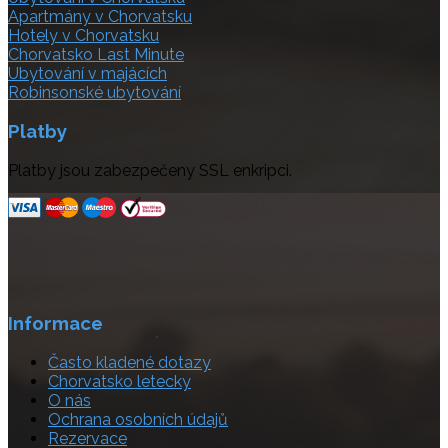
Apartmány v Chorvatsku
Hotely v Chorvatsku
Chorvatsko Last Minute
Ubytování v majácích
Robinsonské ubytování
Platby
Platby jsou zabezpečeny SSL enkripci.
Informace
Často kladené dotazy
Chorvatsko letecky
O nás
Ochrana osobních údajů
Rezervace