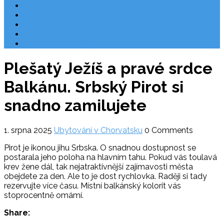
Rezervace
Užitečné odkazy
O nás
Ochrana osobních údajů
Chorvatsko letecky
Plešatý Ježíš a pravé srdce
Balkánu. Srbský Pirot si
snadno zamilujete
1. srpna 2025
Ubytování v Chorvatsku
0 Comments
Pirot je ikonou jihu Srbska. O snadnou dostupnost se
postarala jeho poloha na hlavním tahu. Pokud vás toulavá
krev žene dál, tak nejatraktivnější zajímavosti města
obejdete za den. Ale to je dost rychlovka. Raději si tady
rezervujte více času. Místní balkánský kolorit vás
stoprocentně omámí.
Share: