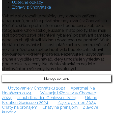
Užitečné odkazy
Zprávy z Chorvatska
Vyberte si z rozsáhlé nabídky ubytovacích zařízení
(apartmánů, hotelů a privátního ubytování) v Chorvatsku.
Přečtěte si kompletní informace, hodnocení a zobrazte
fotogalerie. Chorvatsko je úžasné místo pro ty, kteří mají
rádi dobrodružství, plachtění, rybaření, poznávání památek
nebo jen chtějí strávit klidnou dovolenou na pobřeží. Ať už
hledáte ubytování v blízkosti pláže nebo v centru města či
ve vile, můžete se rozhodnout, zda budete chtít strávit
dovolenou v klidném prostředí. Rezervujte si ubytování
online a využijte srovnávač, který umožňuje vyhledávat
podle lokality a ceny. Na těchto stránkách najdete
ubytování pro všechny typy dovolených.
Manage consent
Ubytovanie v Chorvátsku 2024
Apartmaji Na
Hrvaškem 2024
Wakacje i Wczasy w Chorwacji
2024
Urlaub Kroatien Geniessen 2024
Urlaub
Kroatien Geniessen 2024
Zájezdy k moři 2024
Chaty na pronájem
Chaty na prenájom
Zľavové
kupóny