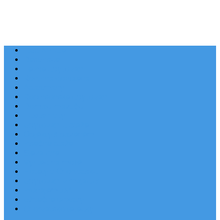
Last Minute
Destinace
Levné ubytování
Rodinná dovolená
Apartmány
Robinsonské ubytování
Domácí mazlíčci
Luxusní vily
Ubytování u pláže
Objekty s bazénem
Písečné pláže
Sleva dne
Výhled na moře
Hotely v Chorvatsku
Ubytování v majácích
Pronájem lodí
Užitečné odkazy
Chorvatsko letecky