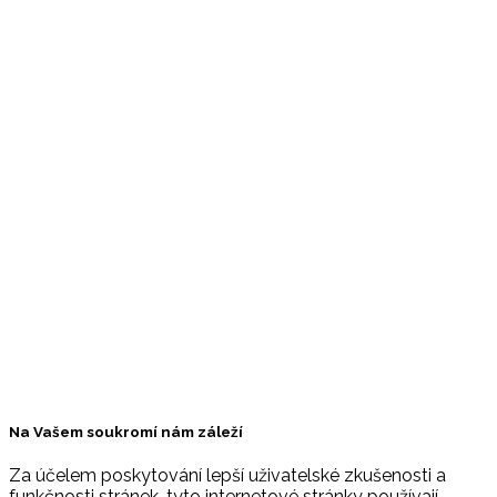
klidném
prostředí.
Rezervujte si
ubytování
online a
využijte
srovnávač,
který
umožňuje
vyhledávat
podle lokality
a ceny. Na
těchto
stránkách
najdete
ubytování
pro všechny
typy
dovolených.
Na Vašem soukromí nám záleží
Za účelem poskytování lepší uživatelské zkušenosti a
funkčnosti stránek, tyto internetové stránky používají