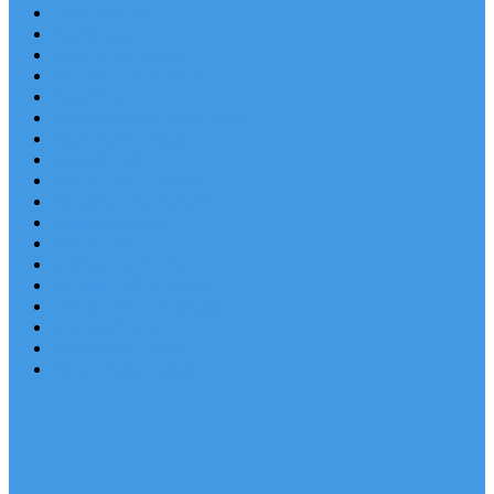
Last Minute
Destinace
Levné ubytování
Rodinná dovolená
Apartmány
Robinsonské ubytování
Domácí mazlíčci
Luxusní vily
Ubytování u pláže
Objekty s bazénem
Písečné pláže
Sleva dne
Výhled na moře
Hotely v Chorvatsku
Ubytování v majácích
Pronájem lodí
Užitečné odkazy
Chorvatsko letecky