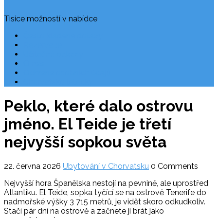
Tisíce možností v nabídce
Často kladené dotazy
Rezervace
Užitečné odkazy
O nás
Ochrana osobních údajů
Chorvatsko letecky
Peklo, které dalo ostrovu
jméno. El Teide je třetí
nejvyšší sopkou světa
22. června 2026
Ubytování v Chorvatsku
0 Comments
Nejvyšší hora Španělska nestojí na pevnině, ale uprostřed
Atlantiku. El Teide, sopka tyčící se na ostrově Tenerife do
nadmořské výšky 3 715 metrů, je vidět skoro odkudkoliv.
Stačí pár dní na ostrově a začnete ji brát jako