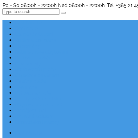
Po - So 08:00h - 22:00h Ned 08:00h - 22:00h, Tel: +385 21 
Search
Last Minute
Destinace
Levné ubytování
Rodinná dovolená
Apartmány
Robinsonské ubytování
Domácí mazlíčci
Luxusní vily
Ubytování u pláže
Objekty s bazénem
Písečné pláže
Sleva dne
Výhled na moře
Hotely v Chorvatsku
Ubytování v majácích
Pronájem lodí
Užitečné odkazy
Chorvatsko letecky
Last Minute