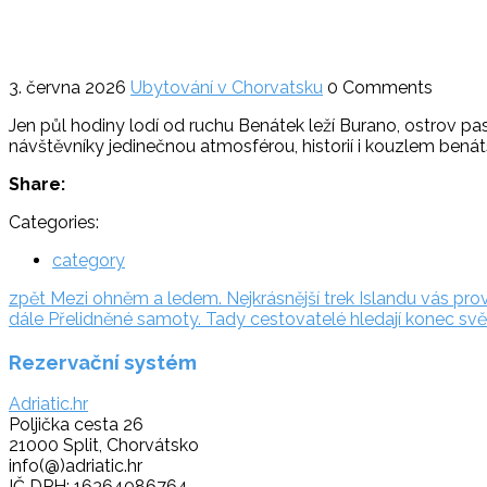
3. června 2026
Ubytování v Chorvatsku
0 Comments
Jen půl hodiny lodí od ruchu Benátek leží Burano, ostrov past
návštěvníky jedinečnou atmosférou, historií i kouzlem benát
Share:
Categories:
category
Navigace
zpět:
zpět
Mezi ohněm a ledem. Nejkrásnější trek Islandu vás pr
dále:
dále
Přelidněné samoty. Tady cestovatelé hledají konec svět
pro
Rezervační systém
příspěvek
Adriatic.hr
Poljička cesta 26
21000 Split, Chorvátsko
info(@)adriatic.hr
IČ DPH: 16364086764