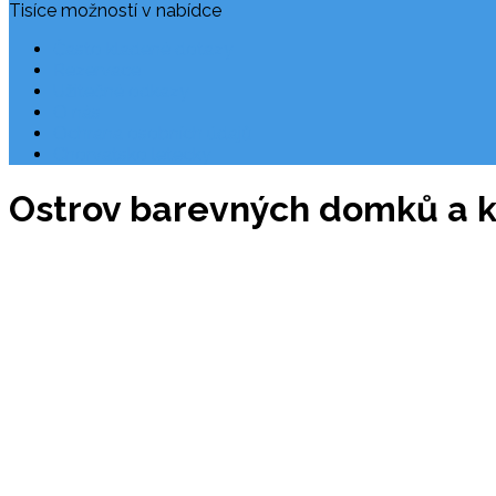
Tisíce možností v nabídce
Často kladené dotazy
Rezervace
Užitečné odkazy
O nás
Ochrana osobních údajů
Chorvatsko letecky
Ostrov barevných domků a k