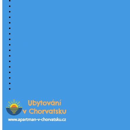
Destinace
Levné ubytování
Rodinná dovolená
Apartmány
Robinsonské ubytování
Domácí mazlíčci
Luxusní vily
Ubytování u pláže
Objekty s bazénem
Písečné pláže
Sleva dne
Výhled na moře
Hotely v Chorvatsku
Ubytování v majácích
Pronájem lodí
Užitečné odkazy
Chorvatsko letecky