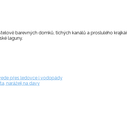
elově barevných domků, tichých kanálů a proslulého krajkářství
ské laguny.
ovede přes ledovce i vodopády
a, narážejí na davy