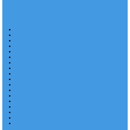
Last Minute
Destinace
Levné ubytování
Rodinná dovolená
Apartmány
Robinsonské ubytování
Domácí mazlíčci
Luxusní vily
Ubytování u pláže
Objekty s bazénem
Písečné pláže
Sleva dne
Výhled na moře
Hotely v Chorvatsku
Ubytování v majácích
Pronájem lodí
Užitečné odkazy
Chorvatsko letecky