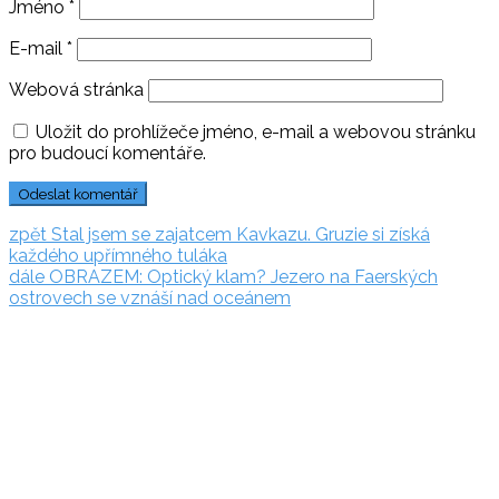
Jméno
*
E-mail
*
Webová stránka
Uložit do prohlížeče jméno, e-mail a webovou stránku
pro budoucí komentáře.
Navigace
zpět:
zpět
Stal jsem se zajatcem Kavkazu. Gruzie si získá
každého upřímného tuláka
pro
dále:
dále
OBRAZEM: Optický klam? Jezero na Faerských
příspěvek
ostrovech se vznáší nad oceánem
Rezervační
systém
Adriatic.hr
Poljička
cesta 26
21000 Split, Chorvátsko
info(@)adriatic.hr