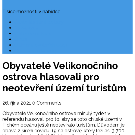
Tisíce možností v nabídce
Často kladené dotazy
Rezervace
Užitečné odkazy
O nás
Ochrana osobních údajů
Chorvatsko letecky
Obyvatelé Velikonočního
ostrova hlasovali pro
neotevření území turistům
26. října 2021
0 Comments
Obyvatelé Velikonočního ostrova minulý týden v
referendu hlasovali pro to, aby se toto chilské území v
Tichém oceánu ještě neotevíralo turistům. Důvodem je
obava z šíření covidu-19 na ostrově, který leží asi 3 700