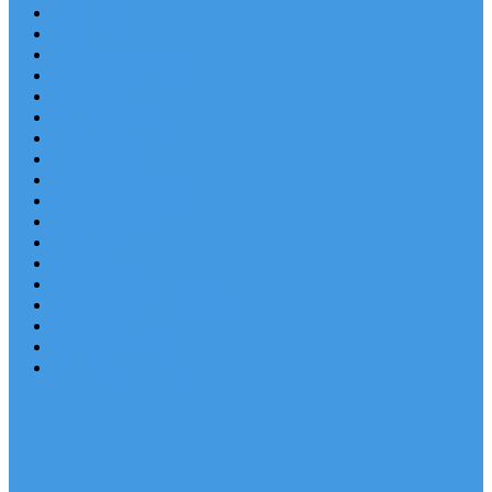
Last Minute
Destinace
Levné ubytování
Rodinná dovolená
Apartmány
Robinsonské ubytování
Domácí mazlíčci
Luxusní vily
Ubytování u pláže
Objekty s bazénem
Písečné pláže
Sleva dne
Výhled na moře
Hotely v Chorvatsku
Ubytování v majácích
Pronájem lodí
Užitečné odkazy
Chorvatsko letecky