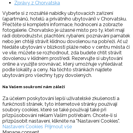
Zprávy z Chorvatska
Vyberte si z rozsáhlé nabídky ubytovacích zařízení
(apartmánů, hotelů a privátního ubytování) v Chorvatsku.
Přečtěte si kompletní informace, hodnocení a zobrazte
fotogalerie. Chorvatsko je úžasné místo pro ty, kteří mají
rádi dobrodružství, plachtění, rybaření, poznávání památek
nebo jen chtějí strávit klidnou dovolenou na pobřeží. Ať už
hledáte ubytování v blízkosti pláže nebo v centru města či
ve vile, můžete se rozhodnout, zda budete chtít strávit
dovolenou v klidném prostředí. Rezervujte si ubytování
online a využijte srovnávač, který umožňuje vyhledávat
podle lokality a ceny. Na těchto stránkách najdete
ubytování pro všechny typy dovolených.
Na Vašem soukromí nám záleží
Za účelem poskytování lepší uživatelské zkušenosti a
funkčnosti stránek, tyto internetové stránky používají
soubory cookies, které se také používají také při
přizpůsobování reklam Vašim potřebám. Chcete-li si
přizpůsobit nastavení, klikněte na "Nastavení Cookies".
Nastavení Cookies
Přijmout vše
Manage consent