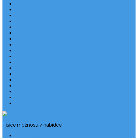
Last Minute
Destinace
Levné ubytování
Rodinná dovolená
Apartmány
Robinsonské ubytování
Domácí mazlíčci
Luxusní vily
Ubytování u pláže
Objekty s bazénem
Písečné pláže
Sleva dne
Výhled na moře
Hotely v Chorvatsku
Ubytování v majácích
Pronájem lodí
Užitečné odkazy
Chorvatsko letecky
Tisíce možností v nabídce
Často kladené dotazy