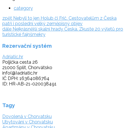
category
Navigace
zpět:
zpět
Nebyli to jen Holub či Frič. Cestovatelům z Česka
patří i poslední velký zeměpisný objev
pro
dále:
dále
Nejkrásnější skalní hrady Česka. Zkuste 20 výletů pro
příspěvek
turistické fajnšmekry
Rezervační systém
Adriatic.hr
Poljička cesta 26
21000 Split, Chorvátsko
info(@)adriatic.hr
IČ DPH: 16364086764
ID: HR-AB-21-020038491
Tagy
Dovolená v Chorvatsku
Ubytování v Chorvatsku
Apartmány v Chorvatsku