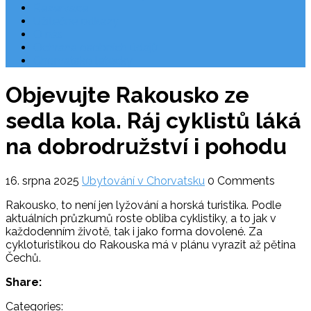
Rezervace
Užitečné odkazy
O nás
Ochrana osobních údajů
Chorvatsko letecky
Objevujte Rakousko ze
sedla kola. Ráj cyklistů láká
na dobrodružství i pohodu
16. srpna 2025
Ubytování v Chorvatsku
0 Comments
Rakousko, to není jen lyžování a horská turistika. Podle
aktuálních průzkumů roste obliba cyklistiky, a to jak v
každodenním životě, tak i jako forma dovolené. Za
cykloturistikou do Rakouska má v plánu vyrazit až pětina
Čechů.
Share:
Categories: