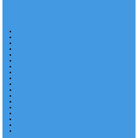
Last Minute
Destinace
Levné ubytování
Rodinná dovolená
Apartmány
Robinsonské ubytování
Domácí mazlíčci
Luxusní vily
Ubytování u pláže
Objekty s bazénem
Písečné pláže
Sleva dne
Výhled na moře
Hotely v Chorvatsku
Ubytování v majácích
Pronájem lodí
Užitečné odkazy
Chorvatsko letecky