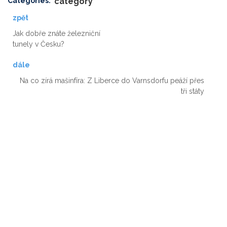
Categories:
category
zpět
Jak dobře znáte železniční
tunely v Česku?
dále
Na co zírá mašinfíra: Z Liberce do Varnsdorfu peáží přes
tři státy
Rezervač
ní systém
Adriatic.hr
Poljička
cesta 26
21000 Split,
Chorvátsko
info(@)adriati
c.hr
IČ