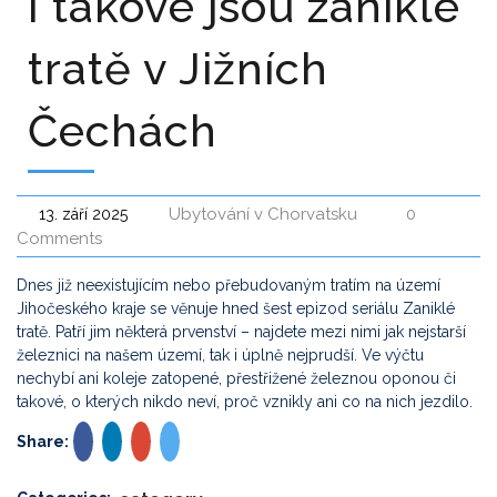
I takové jsou zaniklé
tratě v Jižních
Čechách
Ubytování v Chorvatsku
0
13. září 2025
Comments
Dnes již neexistujícím nebo přebudovaným tratím na území
Jihočeského kraje se věnuje hned šest epizod seriálu Zaniklé
tratě. Patří jim některá prvenství – najdete mezi nimi jak nejstarší
železnici na našem území, tak i úplně nejprudší. Ve výčtu
nechybí ani koleje zatopené, přestřižené železnou oponou či
takové, o kterých nikdo neví, proč vznikly ani co na nich jezdilo.
Share: