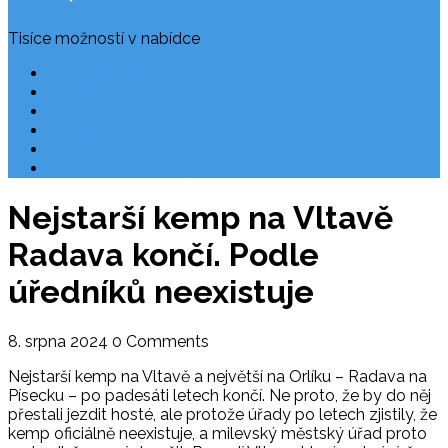
Tisíce možností v nabídce
Často kladené dotazy
Rezervace
Užitečné odkazy
O nás
Ochrana osobních údajů
Chorvatsko letecky
Nejstarší kemp na Vltavě
Radava končí. Podle
úředníků neexistuje
8. srpna 2024
0 Comments
Nejstarší kemp na Vltavě a největší na Orlíku – Radava na
Písecku – po padesáti letech končí. Ne proto, že by do něj
přestali jezdit hosté, ale protože úřady po letech zjistily, že
kemp oficiálně neexistuje, a milevský městský úřad proto