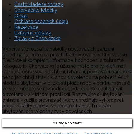
Často kladené dotazy
Chorvatsko letecky
O nás
Ochrana osobních údajů
Rezervace
Užitečné odkazy
Zprávy z Chorvatska
Vyberte si z rozsáhlé nabídky ubytovacích zařízení
(apartmánů, hotelů a privátního ubytování) v Chorvatsku.
Přečtěte si kompletní informace, hodnocení a zobrazte
fotogalerie. Chorvatsko je úžasné místo pro ty, kteří mají
rádi dobrodružství, plachtění, rybaření, poznávání památek
nebo jen chtějí strávit klidnou dovolenou na pobřeží. Ať už
hledáte ubytování v blízkosti pláže nebo v centru města či
ve vile, můžete se rozhodnout, zda budete chtít strávit
dovolenou v klidném prostředí. Rezervujte si ubytování
online a využijte srovnávač, který umožňuje vyhledávat
podle lokality a ceny. Na těchto stránkách najdete
ubytování pro všechny typy dovolených.
Manage consent