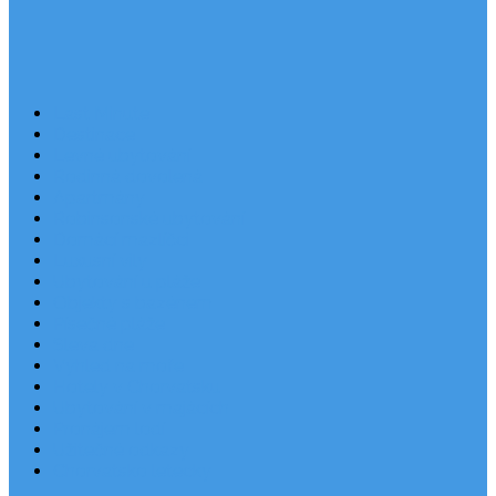
Last Minute
Destinace
Levné ubytování
Rodinná dovolená
Apartmány
Robinsonské ubytování
Domácí mazlíčci
Luxusní vily
Ubytování u pláže
Objekty s bazénem
Písečné pláže
Sleva dne
Výhled na moře
Hotely v Chorvatsku
Ubytování v majácích
Pronájem lodí
Užitečné odkazy
Chorvatsko letecky