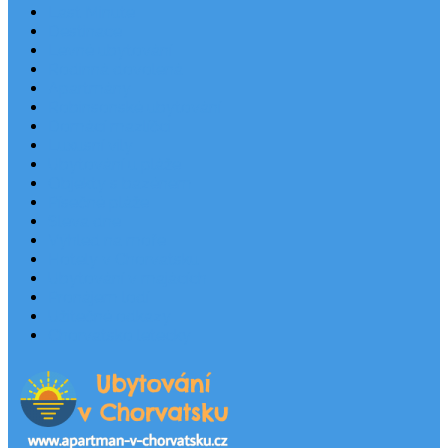
Last Minute
Destinace
Levné ubytování
Rodinná dovolená
Apartmány
Robinsonské ubytování
Domácí mazlíčci
Luxusní vily
Ubytování u pláže
Objekty s bazénem
Písečné pláže
Sleva dne
Výhled na moře
Hotely v Chorvatsku
Ubytování v majácích
Pronájem lodí
Užitečné odkazy
Chorvatsko letecky