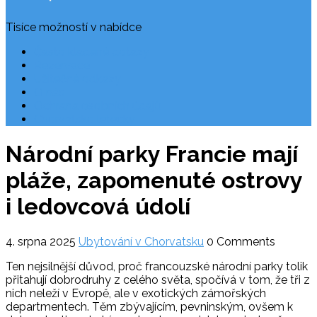
Tisíce možností v nabídce
Často kladené dotazy
Rezervace
Užitečné odkazy
O nás
Ochrana osobních údajů
Chorvatsko letecky
Národní parky Francie mají
pláže, zapomenuté ostrovy
i ledovcová údolí
4. srpna 2025
Ubytování v Chorvatsku
0 Comments
Ten nejsilnější důvod, proč francouzské národní parky tolik
přitahují dobrodruhy z celého světa, spočívá v tom, že tři z
nich neleží v Evropě, ale v exotických zámořských
departmentech. Těm zbývajícím, pevninským, ovšem k