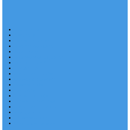
Last Minute
Destinace
Levné ubytování
Rodinná dovolená
Apartmány
Robinsonské ubytování
Domácí mazlíčci
Luxusní vily
Ubytování u pláže
Objekty s bazénem
Písečné pláže
Sleva dne
Výhled na moře
Hotely v Chorvatsku
Ubytování v majácích
Pronájem lodí
Užitečné odkazy
Chorvatsko letecky