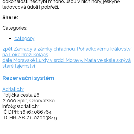
dokonalosti nechybí mnoho. Jsou v nich hory, jeskyně,
ledovcová údolí i pobřeží.
Share:
Categories:
category
Navigace
zpět:
zpět
Zahrady a zámky chřadnou. Pohádkovému království
na Loiře hrozí kolaps
pro
dále:
dále
Moravské Lurdy v srdci Moravy. Maria ve skále skrývá
příspěvek
staré tajemství
Rezervační systém
Adriatic.hr
Poljička cesta 26
21000 Split, Chorvátsko
info(@)adriatic.hr
IČ DPH: 16364086764
ID: HR-AB-21-020038491