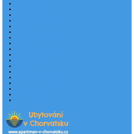
Last Minute
Destinace
Levné ubytování
Rodinná dovolená
Apartmány
Robinsonské ubytování
Domácí mazlíčci
Luxusní vily
Ubytování u pláže
Objekty s bazénem
Písečné pláže
Sleva dne
Výhled na moře
Hotely v Chorvatsku
Ubytování v majácích
Pronájem lodí
Užitečné odkazy
Chorvatsko letecky