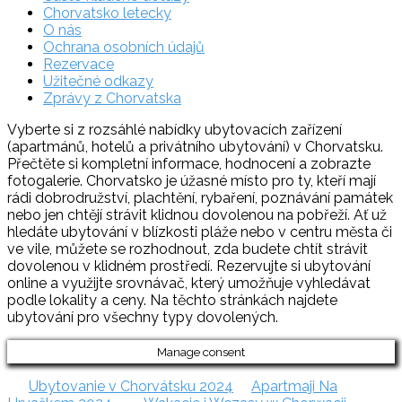
Chorvatsko letecky
O nás
Ochrana osobních údajů
Rezervace
Užitečné odkazy
Zprávy z Chorvatska
Vyberte si z rozsáhlé nabídky ubytovacích zařízení
(apartmánů, hotelů a privátního ubytování) v Chorvatsku.
Přečtěte si kompletní informace, hodnocení a zobrazte
fotogalerie. Chorvatsko je úžasné místo pro ty, kteří mají
rádi dobrodružství, plachtění, rybaření, poznávání památek
nebo jen chtějí strávit klidnou dovolenou na pobřeží. Ať už
hledáte ubytování v blízkosti pláže nebo v centru města či
ve vile, můžete se rozhodnout, zda budete chtít strávit
dovolenou v klidném prostředí. Rezervujte si ubytování
online a využijte srovnávač, který umožňuje vyhledávat
podle lokality a ceny. Na těchto stránkách najdete
ubytování pro všechny typy dovolených.
Manage consent
Ubytovanie v Chorvátsku 2024
Apartmaji Na