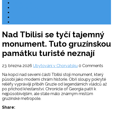
Rezervace
Užitečné odkazy
O nás
Ochrana osobních údajů
Chorvatsko letecky
Nad Tbilisi se tyčí tajemný
monument. Tuto gruzínskou
památku turisté neznají
23. března 2026
Ubytování v Chorvatsku
0 Comments
Na kopci nad severní částí Tbilisi stojí monument, který
působí jako moderní chrám historie. Obří sloupy pokryté
reliéfy vyprávějí příběh Gruzie od legendárních vládců až
po příchod křesťanství. Chronicle of Georgia patří k
nejpůsobivějším, ale stále málo známým místům
gruzínské metropole.
Share: