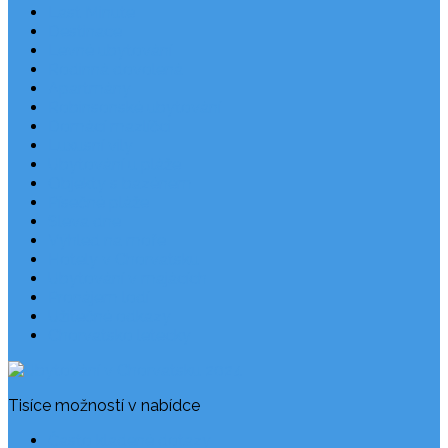
Last Minute
Destinace
Levné ubytování
Rodinná dovolená
Apartmány
Robinsonské ubytování
Domácí mazlíčci
Luxusní vily
Ubytování u pláže
Objekty s bazénem
Písečné pláže
Sleva dne
Výhled na moře
Hotely v Chorvatsku
Ubytování v majácích
Pronájem lodí
Užitečné odkazy
Chorvatsko letecky
Tisíce možností v nabídce
Často kladené dotazy