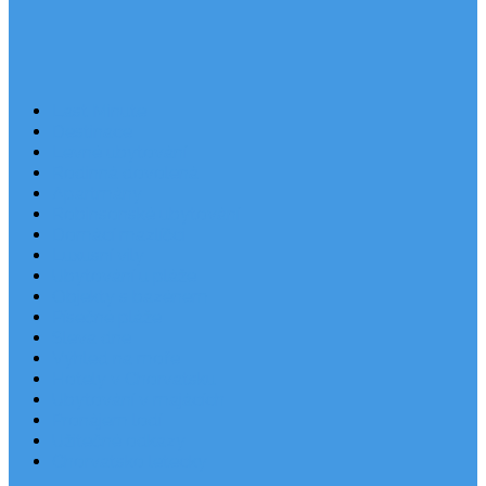
Last Minute
Destinace
Levné ubytování
Rodinná dovolená
Apartmány
Robinsonské ubytování
Domácí mazlíčci
Luxusní vily
Ubytování u pláže
Objekty s bazénem
Písečné pláže
Sleva dne
Výhled na moře
Hotely v Chorvatsku
Ubytování v majácích
Pronájem lodí
Užitečné odkazy
Chorvatsko letecky