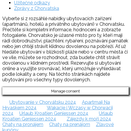
Užitečné odkazy
Zprávy z Chorvatska
Vyberte si z rozsáhlé nabídky ubytovacích zařízení
(apartmánů, hotelů a privátního ubytování) v Chorvatsku.
Přečtěte si kompletní informace, hodnocení a zobrazte
fotogalerie. Chorvatsko je úžasné místo pro ty, kteří mají
rádi dobrodružství, plachtění, rybaření, poznávání památek
nebo jen chtějí strávit klidnou dovolenou na pobřeží. Ať už
hledáte ubytování v blízkosti pláže nebo v centru města či
ve vile, můžete se rozhodnout, zda budete chtít strávit
dovolenou v klidném prostředí. Rezervujte si ubytování
online a využijte srovnávač, který umožňuje vyhledávat
podle lokality a ceny. Na těchto stránkách najdete
ubytování pro všechny typy dovolených.
Manage consent
Ubytovanie v Chorvátsku 2024
Apartmaji Na
Hrvaškem 2024
Wakacje i Wczasy w Chorwacji
2024
Urlaub Kroatien Geniessen 2024
Urlaub
Kroatien Geniessen 2024
Zájezdy k moři 2024
Chaty na pronájem
Chaty na prenájom
Zľavové
kupóny