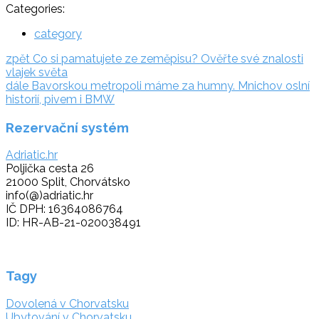
Categories:
category
Navigace
zpět:
zpět
Co si pamatujete ze zeměpisu? Ověřte své znalosti
vlajek světa
pro
dále:
dále
Bavorskou metropoli máme za humny. Mnichov oslní
příspěvek
historií, pivem i BMW
Rezervační systém
Adriatic.hr
Poljička cesta 26
21000 Split, Chorvátsko
info(@)adriatic.hr
IČ DPH: 16364086764
ID: HR-AB-21-020038491
Tagy
Dovolená v Chorvatsku
Ubytování v Chorvatsku