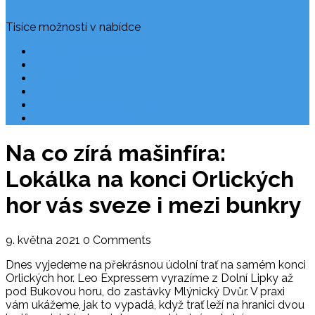
Tisíce možností v nabídce
Často kladené dotazy
Rezervace
Užitečné odkazy
O nás
Ochrana osobních údajů
Chorvatsko letecky
Na co zírá mašinfíra:
Lokálka na konci Orlických
hor vás sveze i mezi bunkry
9. května 2021
0 Comments
Dnes vyjedeme na překrásnou údolní trať na samém konci
Orlických hor. Leo Expressem vyrazíme z Dolní Lipky až
pod Bukovou horu, do zastávky Mlýnický Dvůr. V praxi
vám ukážeme, jak to vypadá, když trať leží na hranici dvou