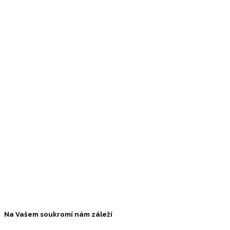
dovolenou v
klidném
prostředí.
Rezervujte si
ubytování
online a
využijte
srovnávač,
který
umožňuje
vyhledávat
podle lokality
a ceny. Na
těchto
stránkách
najdete
ubytování
pro všechny
typy
dovolených.
Na Vašem soukromí nám záleží