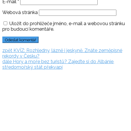
E-mail
*
Webová stránka
Uložit do prohlížeče jméno, e-mail a webovou stránku
pro budoucí komentáře.
Navigace
zpět:
zpět
KVÍZ: Rozhledny, lázně i jeskyně. Znáte zeměpisné
rekordy v Česku?
pro
dále:
dále
Hory a moře bez turistů? Zajeďte si do Albánie,
příspěvek
středomořský stát překvapí
Rezervační
systém
Adriatic.hr
Poljička
cesta 26
21000 Split, Chorvátsko
info(@)adriatic.hr
IČ
DPH: 16364086764