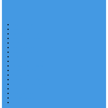
Last Minute
Destinace
Levné ubytování
Rodinná dovolená
Apartmány
Robinsonské ubytování
Domácí mazlíčci
Luxusní vily
Ubytování u pláže
Objekty s bazénem
Písečné pláže
Sleva dne
Výhled na moře
Hotely v Chorvatsku
Ubytování v majácích
Pronájem lodí
Užitečné odkazy
Chorvatsko letecky