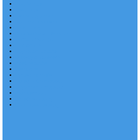
Last Minute
Destinace
Levné ubytování
Rodinná dovolená
Apartmány
Robinsonské ubytování
Domácí mazlíčci
Luxusní vily
Ubytování u pláže
Objekty s bazénem
Písečné pláže
Sleva dne
Výhled na moře
Hotely v Chorvatsku
Ubytování v majácích
Pronájem lodí
Užitečné odkazy
Chorvatsko letecky