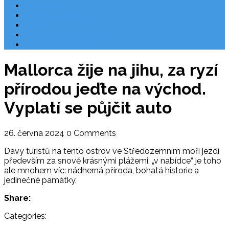
Rezervace
Užitečné odkazy
O nás
Ochrana osobních údajů
Chorvatsko letecky
Mallorca žije na jihu, za ryzí
přírodou jeďte na východ.
Vyplatí se půjčit auto
26. června 2024
0 Comments
Davy turistů na tento ostrov ve Středozemním moři jezdí
především za snově krásnými plážemi, „v nabídce“ je toho
ale mnohem víc: nádherná příroda, bohatá historie a
jedinečné památky.
Share:
Categories: