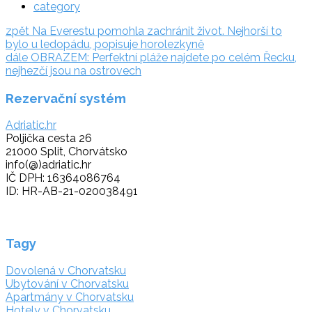
category
Navigace
zpět:
zpět
Na Everestu pomohla zachránit život. Nejhorší to
bylo u ledopádu, popisuje horolezkyně
pro
dále:
dále
OBRAZEM: Perfektní pláže najdete po celém Řecku,
příspěvek
nejhezčí jsou na ostrovech
Rezervační systém
Adriatic.hr
Poljička cesta 26
21000 Split, Chorvátsko
info(@)adriatic.hr
IČ DPH: 16364086764
ID: HR-AB-21-020038491
Tagy
Dovolená v Chorvatsku
Ubytování v Chorvatsku
Apartmány v Chorvatsku
Hotely v Chorvatsku