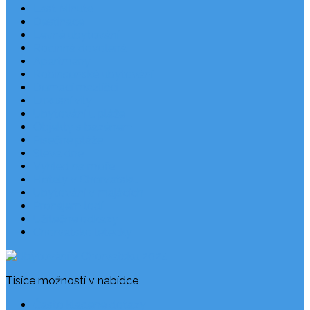
Last Minute
Destinace
Levné ubytování
Rodinná dovolená
Apartmány
Robinsonské ubytování
Domácí mazlíčci
Luxusní vily
Ubytování u pláže
Objekty s bazénem
Písečné pláže
Sleva dne
Výhled na moře
Hotely v Chorvatsku
Ubytování v majácích
Pronájem lodí
Užitečné odkazy
Chorvatsko letecky
Tisíce možností v nabídce
Často kladené dotazy