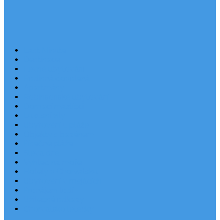
Last Minute
Destinace
Levné ubytování
Rodinná dovolená
Apartmány
Robinsonské ubytování
Domácí mazlíčci
Luxusní vily
Ubytování u pláže
Objekty s bazénem
Písečné pláže
Sleva dne
Výhled na moře
Hotely v Chorvatsku
Ubytování v majácích
Pronájem lodí
Užitečné odkazy
Chorvatsko letecky