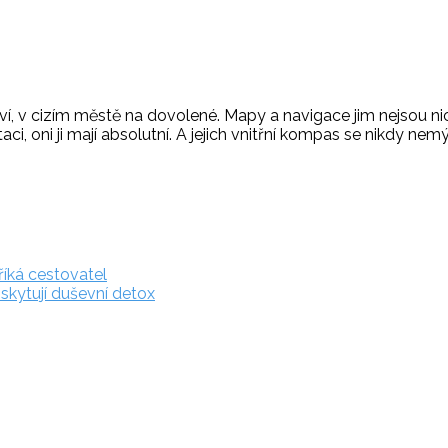
tví, v cizím městě na dovolené. Mapy a navigace jim nejsou n
i, oni ji mají absolutní. A jejich vnitřní kompas se nikdy nemýl
říká cestovatel
kytují duševní detox