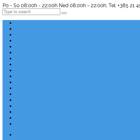
Po - So 08:00h - 22:00h Ned 08:00h - 22:00h, Tel: +385 21 
Search
Last Minute
Destinace
Levné ubytování
Rodinná dovolená
Apartmány
Robinsonské ubytování
Domácí mazlíčci
Luxusní vily
Ubytování u pláže
Objekty s bazénem
Písečné pláže
Sleva dne
Výhled na moře
Hotely v Chorvatsku
Ubytování v majácích
Pronájem lodí
Užitečné odkazy
Chorvatsko letecky
Last Minute