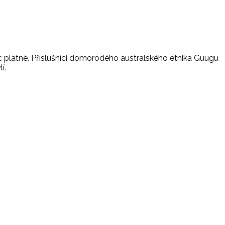
ic platné. Příslušníci domorodého australského etnika Guugu
í.