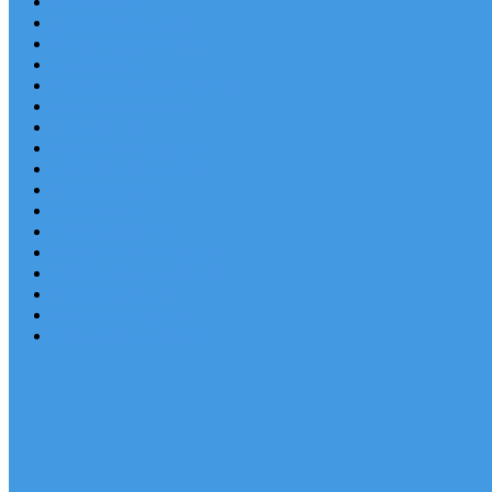
Destinace
Levné ubytování
Rodinná dovolená
Apartmány
Robinsonské ubytování
Domácí mazlíčci
Luxusní vily
Ubytování u pláže
Objekty s bazénem
Písečné pláže
Sleva dne
Výhled na moře
Hotely v Chorvatsku
Ubytování v majácích
Pronájem lodí
Užitečné odkazy
Chorvatsko letecky