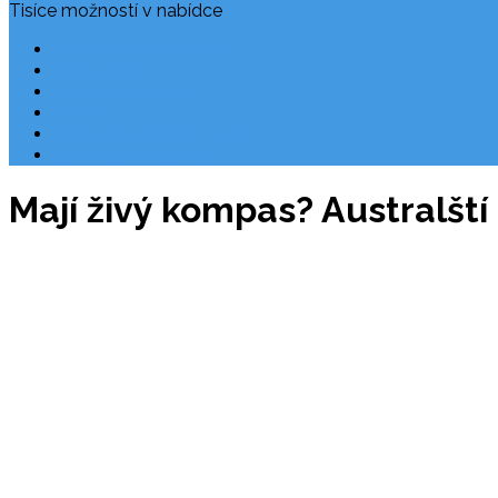
Tisíce možností v nabídce
Často kladené dotazy
Rezervace
Užitečné odkazy
O nás
Ochrana osobních údajů
Chorvatsko letecky
Mají živý kompas? Australští