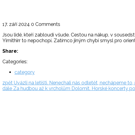
17. září 2024
0 Comments
Jsou lidé, kteří zabloudí všude. Cestou na nákup, v souseds
Yimithirr to nepochopí. Zatímco jiným chybí smysl pro orientac
Share:
Categories:
category
Navigace
zpět:
zpět
Uvázli na letišti. Nenechali nás odletět, nechápeme to, 
dále:
dále
Za hudbou až k vrcholům Dolomit. Horské koncerty pos
pro
Rezervační
příspěvek
systém
Adriatic.hr
Poljička
cesta 26