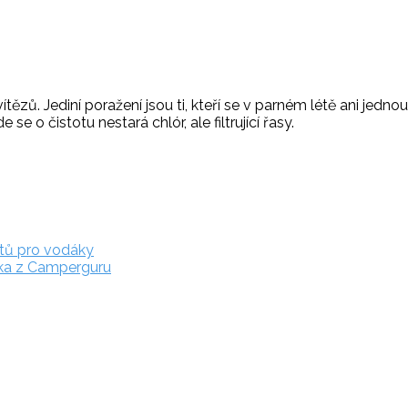
vítězů. Jediní poražení jsou ti, kteří se v parném létě ani jedn
e o čistotu nestará chlór, ale filtrující řasy.
etů pro vodáky
álka z Camperguru