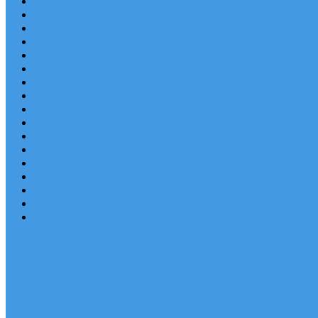
Destinace
Levné ubytování
Rodinná dovolená
Apartmány
Robinsonské ubytování
Domácí mazlíčci
Luxusní vily
Ubytování u pláže
Objekty s bazénem
Písečné pláže
Sleva dne
Výhled na moře
Hotely v Chorvatsku
Ubytování v majácích
Pronájem lodí
Užitečné odkazy
Chorvatsko letecky