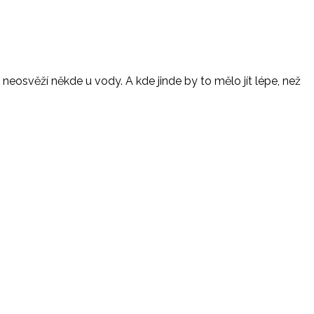
ou neosvěží někde u vody. A kde jinde by to mělo jít lépe, než