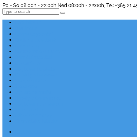
Po - So 08:00h - 22:00h Ned 08:00h - 22:00h, Tel: +385 21 
Search
Last Minute
Destinace
Levné ubytování
Rodinná dovolená
Apartmány
Robinsonské ubytování
Domácí mazlíčci
Luxusní vily
Ubytování u pláže
Objekty s bazénem
Písečné pláže
Sleva dne
Výhled na moře
Hotely v Chorvatsku
Ubytování v majácích
Pronájem lodí
Užitečné odkazy
Chorvatsko letecky
Last Minute