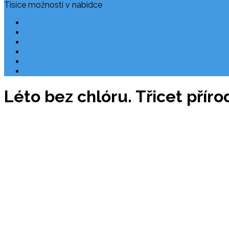
Tisíce možností v nabídce
Často kladené dotazy
Rezervace
Užitečné odkazy
O nás
Ochrana osobních údajů
Chorvatsko letecky
Léto bez chlóru. Třicet přír