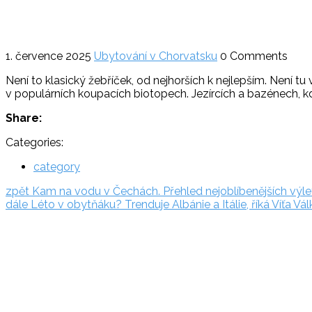
1. července 2025
Ubytování v Chorvatsku
0 Comments
Není to klasický žebříček, od nejhorších k nejlepším. Není tu 
v populárních koupacích biotopech. Jezírcích a bazénech, kde s
Share:
Categories:
category
Navigace
zpět:
zpět
Kam na vodu v Čechách. Přehled nejoblíbenějších výl
dále:
dále
Léto v obytňáku? Trenduje Albánie a Itálie, říká Víťa V
pro
Rezervační
příspěvek
systém
Adriatic.hr
Poljička
cesta 26