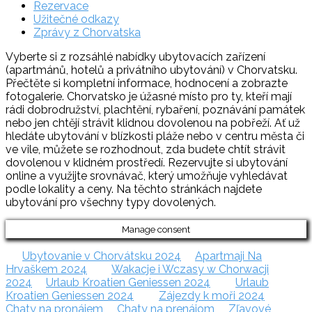
Rezervace
Užitečné odkazy
Zprávy z Chorvatska
Vyberte si z rozsáhlé nabídky ubytovacích zařízení
(apartmánů, hotelů a privátního ubytování) v Chorvatsku.
Přečtěte si kompletní informace, hodnocení a zobrazte
fotogalerie. Chorvatsko je úžasné místo pro ty, kteří mají
rádi dobrodružství, plachtění, rybaření, poznávání památek
nebo jen chtějí strávit klidnou dovolenou na pobřeží. Ať už
hledáte ubytování v blízkosti pláže nebo v centru města či
ve vile, můžete se rozhodnout, zda budete chtít strávit
dovolenou v klidném prostředí. Rezervujte si ubytování
online a využijte srovnávač, který umožňuje vyhledávat
podle lokality a ceny. Na těchto stránkách najdete
ubytování pro všechny typy dovolených.
Manage consent
Ubytovanie v Chorvátsku 2024
Apartmaji Na
Hrvaškem 2024
Wakacje i Wczasy w Chorwacji
2024
Urlaub Kroatien Geniessen 2024
Urlaub
Kroatien Geniessen 2024
Zájezdy k moři 2024
Chaty na pronájem
Chaty na prenájom
Zľavové