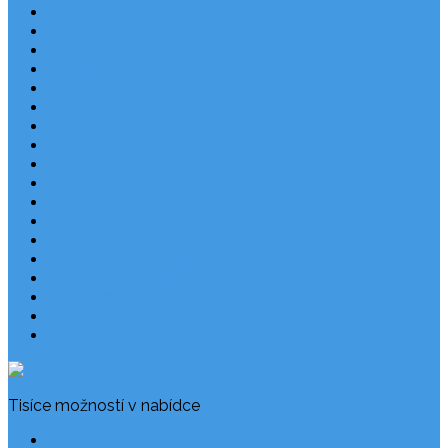
Last Minute
Destinace
Levné ubytování
Rodinná dovolená
Apartmány
Robinsonské ubytování
Domácí mazlíčci
Luxusní vily
Ubytování u pláže
Objekty s bazénem
Písečné pláže
Sleva dne
Výhled na moře
Hotely v Chorvatsku
Ubytování v majácích
Pronájem lodí
Užitečné odkazy
Chorvatsko letecky
Tisíce možností v nabídce
Často kladené dotazy