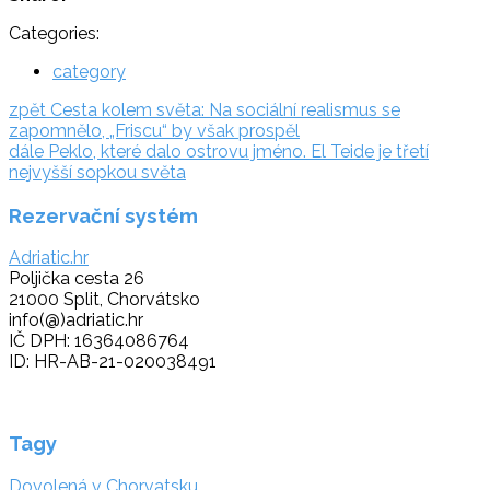
Categories:
category
Navigace
zpět:
zpět
Cesta kolem světa: Na sociální realismus se
zapomnělo, „Friscu“ by však prospěl
pro
dále:
dále
Peklo, které dalo ostrovu jméno. El Teide je třetí
příspěvek
nejvyšší sopkou světa
Rezervační systém
Adriatic.hr
Poljička cesta 26
21000 Split, Chorvátsko
info(@)adriatic.hr
IČ DPH: 16364086764
ID: HR-AB-21-020038491
Tagy
Dovolená v Chorvatsku