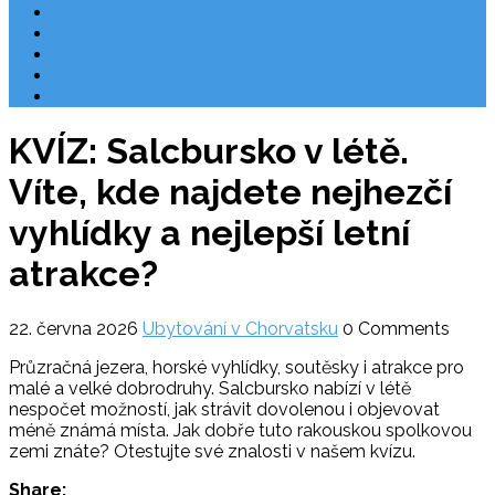
Rezervace
Užitečné odkazy
O nás
Ochrana osobních údajů
Chorvatsko letecky
KVÍZ: Salcbursko v létě.
Víte, kde najdete nejhezčí
vyhlídky a nejlepší letní
atrakce?
22. června 2026
Ubytování v Chorvatsku
0 Comments
Průzračná jezera, horské vyhlídky, soutěsky i atrakce pro
malé a velké dobrodruhy. Salcbursko nabízí v létě
nespočet možností, jak strávit dovolenou i objevovat
méně známá místa. Jak dobře tuto rakouskou spolkovou
zemi znáte? Otestujte své znalosti v našem kvízu.
Share: