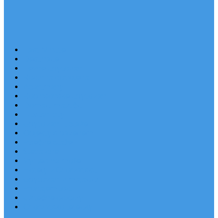
Last Minute
Destinace
Levné ubytování
Rodinná dovolená
Apartmány
Robinsonské ubytování
Domácí mazlíčci
Luxusní vily
Ubytování u pláže
Objekty s bazénem
Písečné pláže
Sleva dne
Výhled na moře
Hotely v Chorvatsku
Ubytování v majácích
Pronájem lodí
Užitečné odkazy
Chorvatsko letecky