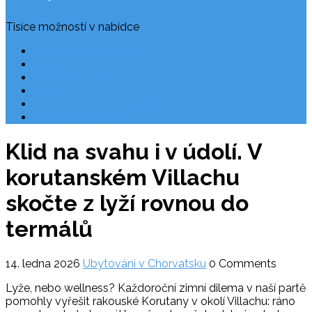
Tisíce možností v nabídce
Často kladené dotazy
Rezervace
Užitečné odkazy
O nás
Ochrana osobních údajů
Chorvatsko letecky
Klid na svahu i v údolí. V
korutanském Villachu
skočte z lyží rovnou do
termálů
14. ledna 2026
Ubytování v Chorvatsku
0 Comments
Lyže, nebo wellness? Každoroční zimní dilema v naší partě
pomohly vyřešit rakouské Korutany v okolí Villachu: ráno