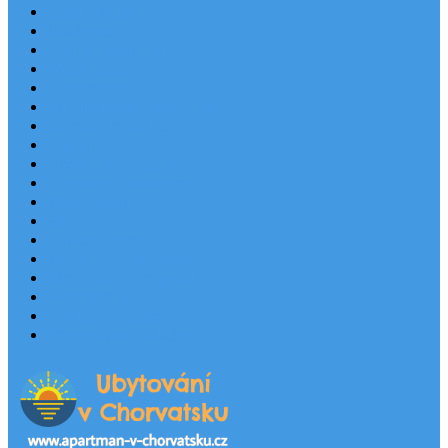
Last Minute
Destinace
Levné ubytování
Rodinná dovolená
Apartmány
Robinsonské ubytování
Domácí mazlíčci
Luxusní vily
Ubytování u pláže
Objekty s bazénem
Písečné pláže
Sleva dne
Výhled na moře
Hotely v Chorvatsku
Ubytování v majácích
Pronájem lodí
Užitečné odkazy
Chorvatsko letecky