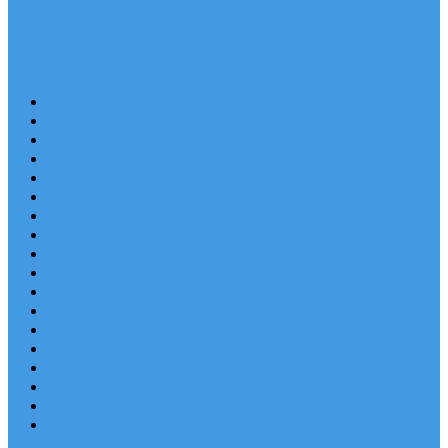
Last Minute
Destinace
Levné ubytování
Rodinná dovolená
Apartmány
Robinsonské ubytování
Domácí mazlíčci
Luxusní vily
Ubytování u pláže
Objekty s bazénem
Písečné pláže
Sleva dne
Výhled na moře
Hotely v Chorvatsku
Ubytování v majácích
Pronájem lodí
Užitečné odkazy
Chorvatsko letecky