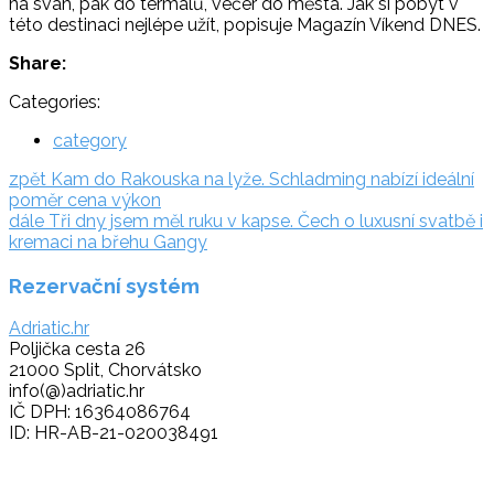
na svah, pak do termálů, večer do města. Jak si pobyt v
této destinaci nejlépe užít, popisuje Magazín Víkend DNES.
Share:
Categories:
category
Navigace
zpět:
zpět
Kam do Rakouska na lyže. Schladming nabízí ideální
poměr cena výkon
pro
dále:
dále
Tři dny jsem měl ruku v kapse. Čech o luxusní svatbě i
příspěvek
kremaci na břehu Gangy
Rezervační systém
Adriatic.hr
Poljička cesta 26
21000 Split, Chorvátsko
info(@)adriatic.hr
IČ DPH: 16364086764
ID: HR-AB-21-020038491