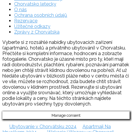
Chorvatsko letecky
O nás
Ochrana osobních údajů
Rezervace
Užitečné odkazy
Zprávy z Chorvatska
Vyberte si z rozsáhlé nabídky ubytovacích zařízení
(apartmánů, hotelů a privátního ubytování) v Chorvatsku.
Přečtěte si kompletní informace, hodnocení a zobrazte
fotogalerie. Chorvatsko je úžasné místo pro ty, kteří mají
rádi dobrodružství, plachtění, rybaření, poznávání památek
nebo jen chtějí strávit klidnou dovolenou na pobřeží. Ať už
hledáte ubytování v blízkosti pláže nebo v centru města či
ve vile, můžete se rozhodnout, zda budete chtít strávit
dovolenou v klidném prostředí. Rezervujte si ubytování
online a využijte srovnávač, který umožňuje vyhledávat
podle lokality a ceny. Na těchto stránkách najdete
ubytování pro všechny typy dovolených.
Manage consent
Ubytovanie v Chorvátsku 2024
Apartmaji Na