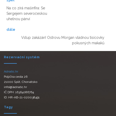
zpět
Na co zírá mašinfíra: Se
Sergejem severočeskou
uhelnou pánví
dále
Vstup zakázán! Ostrovu Morgan vládnou tisícovky
pokusných makaků
Rezervační systém
Adriatic.hr
Poljička cesta 26
21000 Split, Chorvátsko
info(@)adriatic.hr
IČ DPH: 16364086764
ID: HR-AB-21-020038491
Tagy