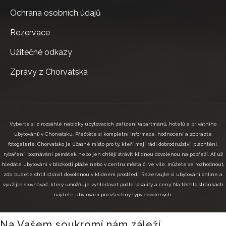
Ochrana osobních údajů
Rezervace
Užitečné odkazy
Zprávy z Chorvatska
Vyberte si z rozsáhlé nabídky ubytovacích zařízení (apartmánů, hotelů a privátního
ubytování) v Chorvatsku. Přečtěte si kompletní informace, hodnocení a zobrazte
fotogalerie. Chorvatsko je úžasné místo pro ty, kteří mají rádi dobrodružství, plachtění,
rybaření, poznávání památek nebo jen chtějí strávit klidnou dovolenou na pobřeží. Ať už
hledáte ubytování v blízkosti pláže nebo v centru města či ve vile, můžete se rozhodnout,
zda budete chtít strávit dovolenou v klidném prostředí. Rezervujte si ubytování online a
využijte srovnávač, který umožňuje vyhledávat podle lokality a ceny. Na těchto stránkách
najdete ubytování pro všechny typy dovolených.
Na Vašem soukromí nám záleží