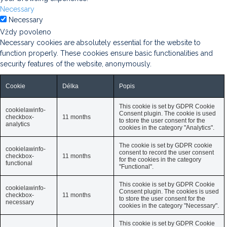
Necessary
Necessary
Vždy povoleno
Necessary cookies are absolutely essential for the website to
function properly. These cookies ensure basic functionalities and
security features of the website, anonymously.
Cookie
Délka
Popis
This cookie is set by GDPR Cookie
cookielawinfo-
Consent plugin. The cookie is used
checkbox-
11 months
to store the user consent for the
analytics
cookies in the category "Analytics".
The cookie is set by GDPR cookie
cookielawinfo-
consent to record the user consent
checkbox-
11 months
for the cookies in the category
functional
"Functional".
This cookie is set by GDPR Cookie
cookielawinfo-
Consent plugin. The cookies is used
checkbox-
11 months
to store the user consent for the
necessary
cookies in the category "Necessary".
This cookie is set by GDPR Cookie