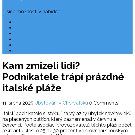
Tisíce možností v nabídce
Často kladené dotazy
Rezervace
Užitečné odkazy
O nás
Ochrana osobních údajů
Chorvatsko letecky
Kam zmizeli lidi?
Podnikatele trápí prázdné
italské pláže
11. srpna 2025
Ubytování v Chorvatsku
0 Comments
Italští podnikatelé si stěžují na výrazný úbytek návštěvníků
na placených plážích, který zaznamenali v červnu a
červenci. Podle asociací provozovatelů těchto pláží počet
rekreantů klesl o 25 až 30 procent ve srovnání s loňským