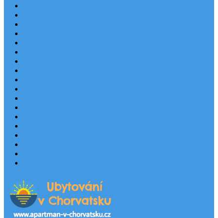
Last Minute
Destinace
Levné ubytování
Rodinná dovolená
Apartmány
Robinsonské ubytování
Domácí mazlíčci
Luxusní vily
Ubytování u pláže
Objekty s bazénem
Písečné pláže
Sleva dne
Výhled na moře
Hotely v Chorvatsku
Ubytování v majácích
Pronájem lodí
Užitečné odkazy
Chorvatsko letecky