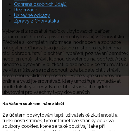
Ochrana osobních údajů
Rezervace
Užitečné odkazy
Zprávy z Chorvatska
Vyberte si z rozsáhlé nabídky ubytovacích zařízení
(apartmánů, hotelů a privátního ubytování) v Chorvatsku.
Přečtěte si kompletní informace, hodnocení a zobrazte
fotogalerie. Chorvatsko je úžasné místo pro ty, kteří mají
rádi dobrodružství, plachtění, rybaření, poznávání památek
nebo jen chtějí strávit klidnou dovolenou na pobřeží. Ať už
hledáte ubytování v blízkosti pláže nebo v centru města či
ve vile, můžete se rozhodnout, zda budete chtít strávit
dovolenou v klidném prostředí. Rezervujte si ubytování
online a využijte srovnávač, který umožňuje vyhledávat
podle lokality a ceny. Na těchto stránkách najdete
ubytování pro všechny typy dovolených.
Na Vašem soukromí nám záleží
Za účelem poskytování lepší uživatelské zkušenosti a
funkčnosti stránek, tyto internetové stránky používají
soubory cookies, které se také používají také při