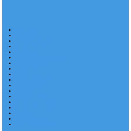
Last Minute
Destinace
Levné ubytování
Rodinná dovolená
Apartmány
Robinsonské ubytování
Domácí mazlíčci
Luxusní vily
Ubytování u pláže
Objekty s bazénem
Písečné pláže
Sleva dne
Výhled na moře
Hotely v Chorvatsku
Ubytování v majácích
Pronájem lodí
Užitečné odkazy
Chorvatsko letecky