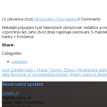
17. července 2025
Ubytování v Chorvatsku
0 Comments
Někdejší populární tvář televizních obrazovek, redaktor a m
vzpomíná rád. Jeho život dnes naplňuje cestování. S manželk
banky v Kostarice.
Share:
Categories:
category
Navigace
zpět:
zpět
Zaniklé tratě v Praze: Těšnov, Žižkov i Modřanská drá
dále:
dále
Revolver už na medvěda nestačí. Kolem stanu si dělám o
pro
Rezervační systém
příspěvek
Adriatic.hr
Poljička cesta 26
21000 Split, Chorvátsko
info(@)adriatic.hr