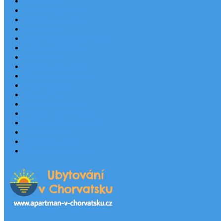
Destinace
Levné ubytování
Rodinná dovolená
Apartmány
Robinsonské ubytování
Domácí mazlíčci
Luxusní vily
Ubytování u pláže
Objekty s bazénem
Písečné pláže
Sleva dne
Výhled na moře
Hotely v Chorvatsku
Ubytování v majácích
Pronájem lodí
Užitečné odkazy
Chorvatsko letecky