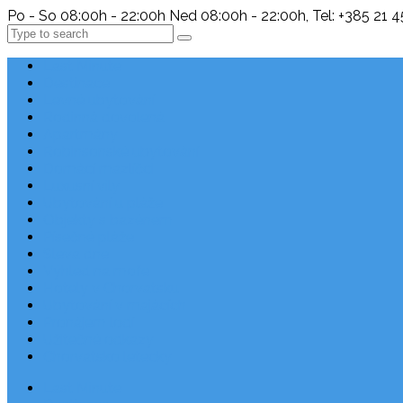
Po - So 08:00h - 22:00h Ned 08:00h - 22:00h, Tel: +385 21 
Search
Last Minute
Destinace
Levné ubytování
Rodinná dovolená
Apartmány
Robinsonské ubytování
Domácí mazlíčci
Luxusní vily
Ubytování u pláže
Objekty s bazénem
Písečné pláže
Sleva dne
Výhled na moře
Hotely v Chorvatsku
Ubytování v majácích
Pronájem lodí
Užitečné odkazy
Chorvatsko letecky
Last Minute