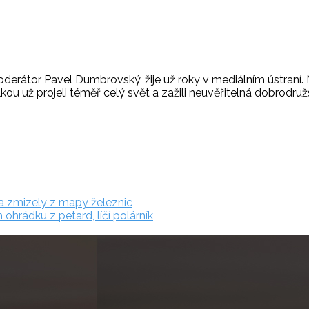
oderátor Pavel Dumbrovský, žije už roky v mediálním ústraní. 
ou už projeli téměř celý svět a zažili neuvěřitelná dobrodruž
ha zmizely z mapy železnic
hrádku z petard, líčí polárník