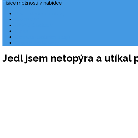
Tisíce možností v nabídce
Často kladené dotazy
Rezervace
Užitečné odkazy
O nás
Ochrana osobních údajů
Chorvatsko letecky
Jedl jsem netopýra a utíkal