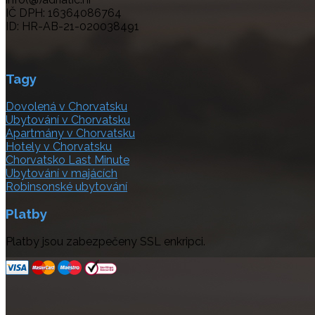
IČ DPH: 16364086764
ID: HR-AB-21-020038491
Tagy
Dovolená v Chorvatsku
Ubytování v Chorvatsku
Apartmány v Chorvatsku
Hotely v Chorvatsku
Chorvatsko Last Minute
Ubytování v majácích
Robinsonské ubytování
Platby
Platby jsou zabezpečeny SSL enkripci.