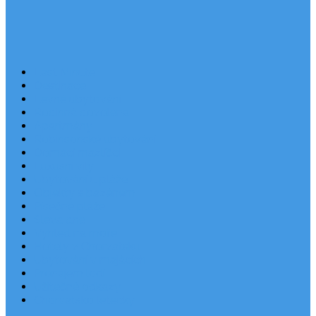
Last Minute
Destinace
Levné ubytování
Rodinná dovolená
Apartmány
Robinsonské ubytování
Domácí mazlíčci
Luxusní vily
Ubytování u pláže
Objekty s bazénem
Písečné pláže
Sleva dne
Výhled na moře
Hotely v Chorvatsku
Ubytování v majácích
Pronájem lodí
Užitečné odkazy
Chorvatsko letecky