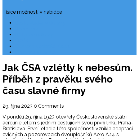
Tisíce možností v nabídce
Často kladené dotazy
Rezervace
Užitečné odkazy
O nás
Ochrana osobních údajů
Chorvatsko letecky
Jak ČSA vzlétly k nebesům.
Příběh z pravěku svého
času slavné firmy
29. října 2023
0 Comments
V pondělí 29. října 1923 otevřely Československé státní
aerolinie letem s jedním cestujícím svou první linku Praha–
Bratislava. První letadla této společnosti vznikla adaptací
cvičných a pozorovacích dvouplošníků Aero A.14 s