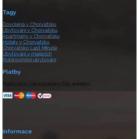
Tagy
Dovolená v Chorvatsku
Ubytování v Chorvatsku
Apartmány v Chorvatsku
Hotely v Chorvatsku
Chorvatsko Last Minute
Ubytování v majácích
Robinsonské ubytování
Platby
Platby jsou zabezpečeny SSL enkripci.
Informace