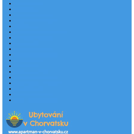
Last Minute
Destinace
Levné ubytování
Rodinná dovolená
Apartmány
Robinsonské ubytování
Domácí mazlíčci
Luxusní vily
Ubytování u pláže
Objekty s bazénem
Písečné pláže
Sleva dne
Výhled na moře
Hotely v Chorvatsku
Ubytování v majácích
Pronájem lodí
Užitečné odkazy
Chorvatsko letecky