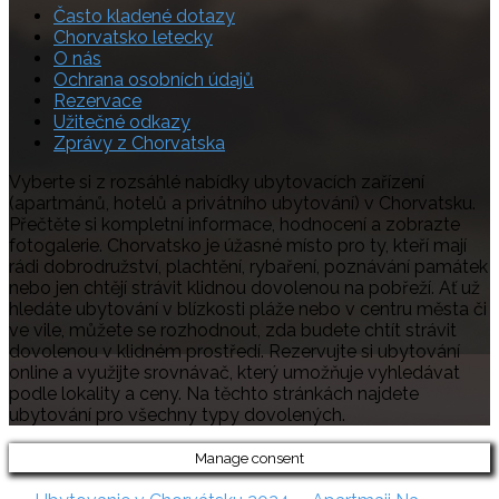
Často kladené dotazy
Chorvatsko letecky
O nás
Ochrana osobních údajů
Rezervace
Užitečné odkazy
Zprávy z Chorvatska
Vyberte si z rozsáhlé nabídky ubytovacích zařízení
(apartmánů, hotelů a privátního ubytování) v Chorvatsku.
Přečtěte si kompletní informace, hodnocení a zobrazte
fotogalerie. Chorvatsko je úžasné místo pro ty, kteří mají
rádi dobrodružství, plachtění, rybaření, poznávání památek
nebo jen chtějí strávit klidnou dovolenou na pobřeží. Ať už
hledáte ubytování v blízkosti pláže nebo v centru města či
ve vile, můžete se rozhodnout, zda budete chtít strávit
dovolenou v klidném prostředí. Rezervujte si ubytování
online a využijte srovnávač, který umožňuje vyhledávat
podle lokality a ceny. Na těchto stránkách najdete
ubytování pro všechny typy dovolených.
Manage consent