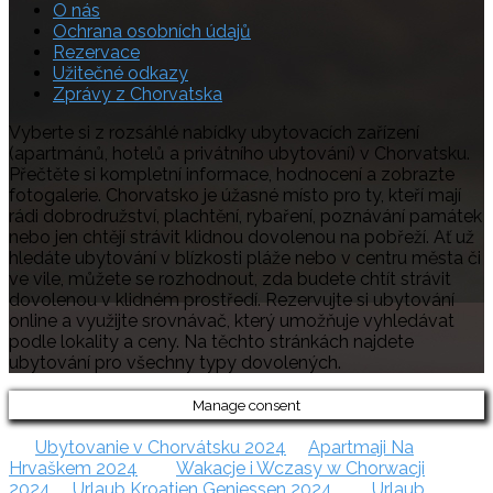
O nás
Ochrana osobních údajů
Rezervace
Užitečné odkazy
Zprávy z Chorvatska
Vyberte si z rozsáhlé nabídky ubytovacích zařízení
(apartmánů, hotelů a privátního ubytování) v Chorvatsku.
Přečtěte si kompletní informace, hodnocení a zobrazte
fotogalerie. Chorvatsko je úžasné místo pro ty, kteří mají
rádi dobrodružství, plachtění, rybaření, poznávání památek
nebo jen chtějí strávit klidnou dovolenou na pobřeží. Ať už
hledáte ubytování v blízkosti pláže nebo v centru města či
ve vile, můžete se rozhodnout, zda budete chtít strávit
dovolenou v klidném prostředí. Rezervujte si ubytování
online a využijte srovnávač, který umožňuje vyhledávat
podle lokality a ceny. Na těchto stránkách najdete
ubytování pro všechny typy dovolených.
Manage consent
Ubytovanie v Chorvátsku 2024
Apartmaji Na
Hrvaškem 2024
Wakacje i Wczasy w Chorwacji
2024
Urlaub Kroatien Geniessen 2024
Urlaub