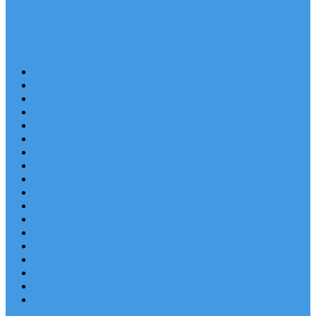
Last Minute
Destinace
Levné ubytování
Rodinná dovolená
Apartmány
Robinsonské ubytování
Domácí mazlíčci
Luxusní vily
Ubytování u pláže
Objekty s bazénem
Písečné pláže
Sleva dne
Výhled na moře
Hotely v Chorvatsku
Ubytování v majácích
Pronájem lodí
Užitečné odkazy
Chorvatsko letecky