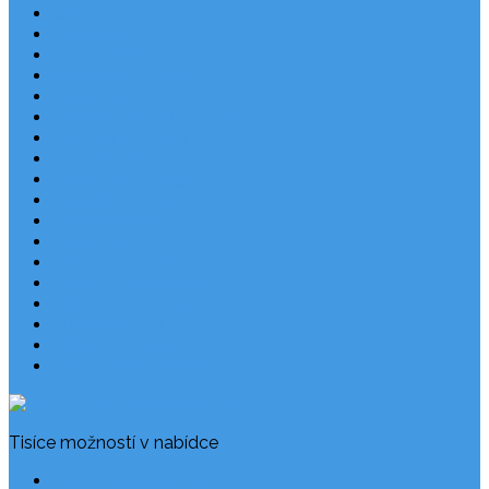
Last Minute
Destinace
Levné ubytování
Rodinná dovolená
Apartmány
Robinsonské ubytování
Domácí mazlíčci
Luxusní vily
Ubytování u pláže
Objekty s bazénem
Písečné pláže
Sleva dne
Výhled na moře
Hotely v Chorvatsku
Ubytování v majácích
Pronájem lodí
Užitečné odkazy
Chorvatsko letecky
Tisíce možností v nabídce
Často kladené dotazy