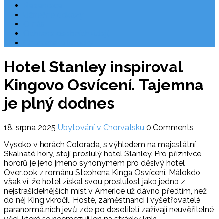
Rezervace
Užitečné odkazy
O nás
Ochrana osobních údajů
Chorvatsko letecky
Hotel Stanley inspiroval
Kingovo Osvícení. Tajemna
je plný dodnes
18. srpna 2025
Ubytování v Chorvatsku
0 Comments
Vysoko v horách Colorada, s výhledem na majestátní
Skalnaté hory, stojí proslulý hotel Stanley. Pro příznivce
hororů je jeho jméno synonymem pro děsivý hotel
Overlook z románu Stephena Kinga Osvícení. Málokdo
však ví, že hotel získal svou proslulost jako jedno z
nejstrašidelnějších míst v Americe už dávno předtím, než
do něj King vkročil. Hosté, zaměstnanci i vyšetřovatelé
paranormálních jevů zde po desetiletí zažívají neuvěřitelné
věci, které se neomezují jen na stránky knih.