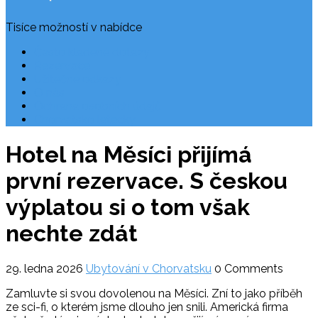
Tisíce možností v nabídce
Často kladené dotazy
Rezervace
Užitečné odkazy
O nás
Ochrana osobních údajů
Chorvatsko letecky
Hotel na Měsíci přijímá
první rezervace. S českou
výplatou si o tom však
nechte zdát
29. ledna 2026
Ubytování v Chorvatsku
0 Comments
Zamluvte si svou dovolenou na Měsíci. Zní to jako příběh
ze sci-fi, o kterém jsme dlouho jen snili. Americká firma