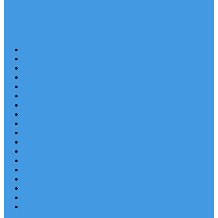
Last Minute
Destinace
Levné ubytování
Rodinná dovolená
Apartmány
Robinsonské ubytování
Domácí mazlíčci
Luxusní vily
Ubytování u pláže
Objekty s bazénem
Písečné pláže
Sleva dne
Výhled na moře
Hotely v Chorvatsku
Ubytování v majácích
Pronájem lodí
Užitečné odkazy
Chorvatsko letecky