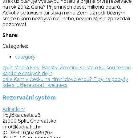
však už plánuje výstavbu hotelu a přijímá první rezervace
na rok 2032. Cena? Příjemných deset milionů dolarů.
Ačkoliv se luxusní turistika mimo Zemi už rodí, běžným
smrtelníkům nezbývá nic jiného, než jen Měsíc zpovzdálí
pozorovat.
Share:
Categories:
category
Navigace
zpět:
zpět
Modrá krev: Panství Žerotínů se stalo kulisou temné
kapitole českých dějin
pro
dále:
dále
Kam v Česku na zimní dovolenou? Tipy na pobyty,
příspěvek
kde si užijete sport i wellness
Rezervační systém
Adriatic.hr
Poljička cesta 26
21000 Split, Chorvátsko
info(@)adriatic.hr
IČ DPH: 16364086764