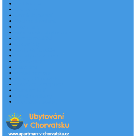
Last Minute
Destinace
Levné ubytování
Rodinná dovolená
Apartmány
Robinsonské ubytování
Domácí mazlíčci
Luxusní vily
Ubytování u pláže
Objekty s bazénem
Písečné pláže
Sleva dne
Výhled na moře
Hotely v Chorvatsku
Ubytování v majácích
Pronájem lodí
Užitečné odkazy
Chorvatsko letecky