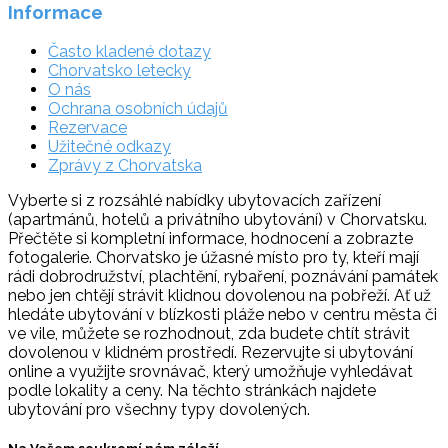
Informace
Často kladené dotazy
Chorvatsko letecky
O nás
Ochrana osobních údajů
Rezervace
Užitečné odkazy
Zprávy z Chorvatska
Vyberte si z rozsáhlé nabídky ubytovacích zařízení
(apartmánů, hotelů a privátního ubytování) v Chorvatsku.
Přečtěte si kompletní informace, hodnocení a zobrazte
fotogalerie. Chorvatsko je úžasné místo pro ty, kteří mají
rádi dobrodružství, plachtění, rybaření, poznávání památek
nebo jen chtějí strávit klidnou dovolenou na pobřeží. Ať už
hledáte ubytování v blízkosti pláže nebo v centru města či
ve vile, můžete se rozhodnout, zda budete chtít strávit
dovolenou v klidném prostředí. Rezervujte si ubytování
online a využijte srovnávač, který umožňuje vyhledávat
podle lokality a ceny. Na těchto stránkách najdete
ubytování pro všechny typy dovolených.