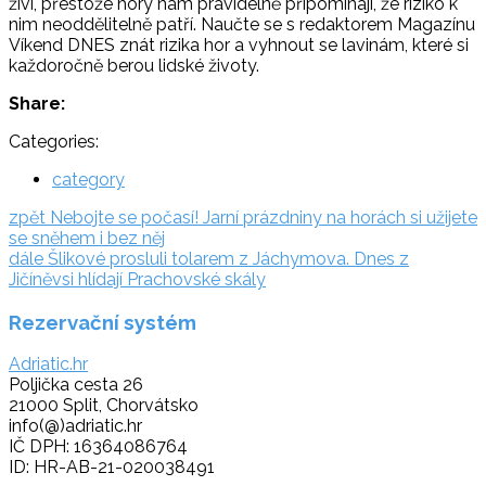
živí, přestože hory nám pravidelně připomínají, že riziko k
nim neoddělitelně patří. Naučte se s redaktorem Magazínu
Víkend DNES znát rizika hor a vyhnout se lavinám, které si
každoročně berou lidské životy.
Share:
Categories:
category
Navigace
zpět:
zpět
Nebojte se počasí! Jarní prázdniny na horách si užijete
se sněhem i bez něj
pro
dále:
dále
Šlikové prosluli tolarem z Jáchymova. Dnes z
příspěvek
Jičíněvsi hlídají Prachovské skály
Rezervační systém
Adriatic.hr
Poljička cesta 26
21000 Split, Chorvátsko
info(@)adriatic.hr
IČ DPH: 16364086764
ID: HR-AB-21-020038491