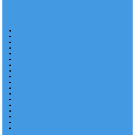
Last Minute
Destinace
Levné ubytování
Rodinná dovolená
Apartmány
Robinsonské ubytování
Domácí mazlíčci
Luxusní vily
Ubytování u pláže
Objekty s bazénem
Písečné pláže
Sleva dne
Výhled na moře
Hotely v Chorvatsku
Ubytování v majácích
Pronájem lodí
Užitečné odkazy
Chorvatsko letecky