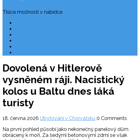
Tisíce možností v nabídce
Často kladené dotazy
Rezervace
Užitečné odkazy
O nás
Ochrana osobních údajů
Chorvatsko letecky
Dovolená v Hitlerově
vysněném ráji. Nacistický
kolos u Baltu dnes láká
turisty
18. června 2026
Ubytování v Chorvatsku
0 Comments
Na první pohled působí jako nekonečný panelový dům
obrácený k moři. Za šedými betonovými zdmi se však