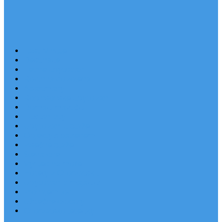
Last Minute
Destinace
Levné ubytování
Rodinná dovolená
Apartmány
Robinsonské ubytování
Domácí mazlíčci
Luxusní vily
Ubytování u pláže
Objekty s bazénem
Písečné pláže
Sleva dne
Výhled na moře
Hotely v Chorvatsku
Ubytování v majácích
Pronájem lodí
Užitečné odkazy
Chorvatsko letecky