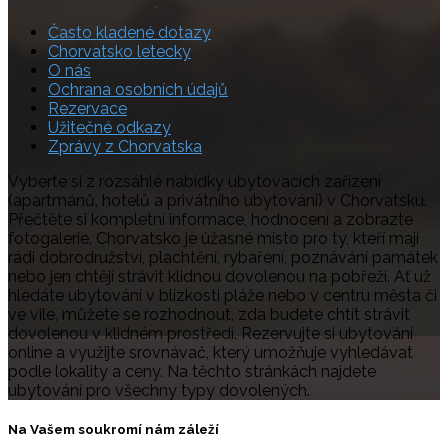
Často kladené dotazy
Chorvatsko letecky
O nás
Ochrana osobních údajů
Rezervace
Užitečné odkazy
Zprávy z Chorvatska
Vyberte si z rozsáhlé nabídky ubytovacích zařízení
(apartmánů, hotelů a privátního ubytování) v Chorvatsku.
Přečtěte si kompletní informace, hodnocení a zobrazte
fotogalerie. Chorvatsko je úžasné místo pro ty, kteří mají
rádi dobrodružství, plachtění, rybaření, poznávání památek
nebo jen chtějí strávit klidnou dovolenou na pobřeží. Ať už
hledáte ubytování v blízkosti pláže nebo v centru města či
ve vile, můžete se rozhodnout, zda budete chtít strávit
dovolenou v klidném prostředí. Rezervujte si ubytování
online a využijte srovnávač, který umožňuje vyhledávat
podle lokality a ceny. Na těchto stránkách najdete
ubytování pro všechny typy dovolených.
Na Vašem soukromí nám záleží