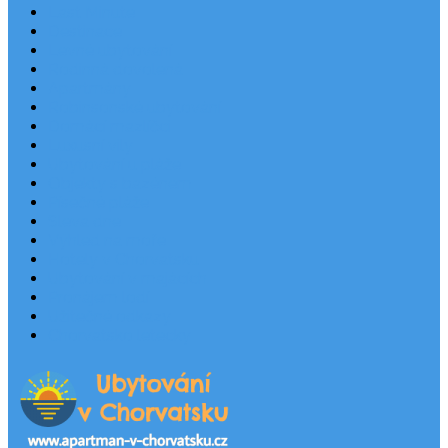
Last Minute
Destinace
Levné ubytování
Rodinná dovolená
Apartmány
Robinsonské ubytování
Domácí mazlíčci
Luxusní vily
Ubytování u pláže
Objekty s bazénem
Písečné pláže
Sleva dne
Výhled na moře
Hotely v Chorvatsku
Ubytování v majácích
Pronájem lodí
Užitečné odkazy
Chorvatsko letecky