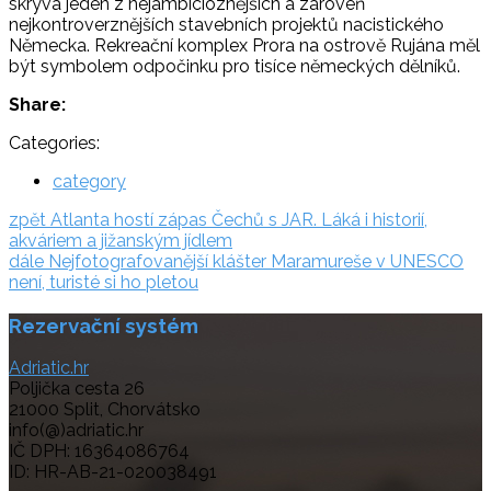
skrývá jeden z nejambicióznějších a zároveň
nejkontroverznějších stavebních projektů nacistického
Německa. Rekreační komplex Prora na ostrově Rujána měl
být symbolem odpočinku pro tisíce německých dělníků.
Share:
Categories:
category
Navigace
zpět:
zpět
Atlanta hostí zápas Čechů s JAR. Láká i historií,
akváriem a jižanským jídlem
pro
dále:
dále
Nejfotografovanější klášter Maramureše v UNESCO
příspěvek
není, turisté si ho pletou
Rezervační systém
Adriatic.hr
Poljička cesta 26
21000 Split, Chorvátsko
info(@)adriatic.hr
IČ DPH: 16364086764
ID: HR-AB-21-020038491