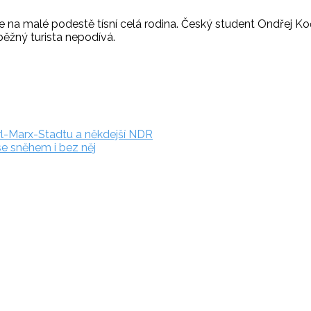
e se na malé podestě tísní celá rodina. Český student Ondř
ěžný turista nepodívá.
rl-Marx-Stadtu a někdejší NDR
 se sněhem i bez něj