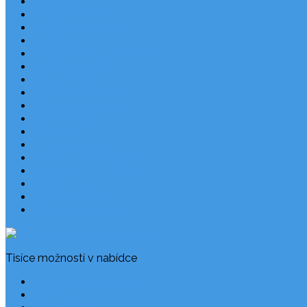
Destinace
Levné ubytování
Rodinná dovolená
Apartmány
Robinsonské ubytování
Domácí mazlíčci
Luxusní vily
Ubytování u pláže
Objekty s bazénem
Písečné pláže
Sleva dne
Výhled na moře
Hotely v Chorvatsku
Ubytování v majácích
Pronájem lodí
Užitečné odkazy
Chorvatsko letecky
Tisíce možností v nabídce
Často kladené dotazy
Rezervace