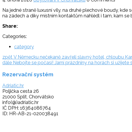
Na jedné straně luxusní vily, na druhé plechové boudy, kd
na zádech a díky místním kontaktům nahlédl i tam, kam se b
Share:
Categories:
category
Navigace
zpět:
zpět
V Německu nečekaně zavřeli slavný hotel, chloubu Ka
dále:
dále
Nebojte se počasí! Jarní prázdniny na horách si užijete
pro
Rezervační systém
příspěvek
Adriatic.hr
Poljička cesta 26
21000 Split, Chorvátsko
info(@)adriatic.hr
IČ DPH: 16364086764
ID: HR-AB-21-020038491