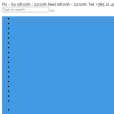
Po - So 08:00h - 22:00h Ned 08:00h - 22:00h, Tel: +385 21 
Search
Last Minute
Destinace
Levné ubytování
Rodinná dovolená
Apartmány
Robinsonské ubytování
Domácí mazlíčci
Luxusní vily
Ubytování u pláže
Objekty s bazénem
Písečné pláže
Sleva dne
Výhled na moře
Hotely v Chorvatsku
Ubytování v majácích
Pronájem lodí
Užitečné odkazy
Chorvatsko letecky
Last Minute