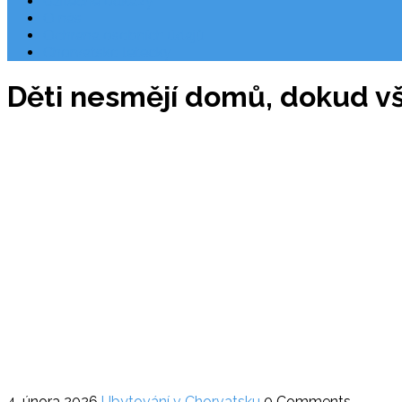
Užitečné odkazy
O nás
Ochrana osobních údajů
Chorvatsko letecky
Děti nesmějí domů, dokud vš
4. února 2026
Ubytování v Chorvatsku
0 Comments