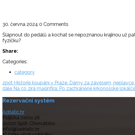
30. června 2024
0 Comments
Šlápnout do pedálů a kochat se nepoznanou krajinou už patří
fyzičku?
Share:
Categories:
category
Navigace
zpět:
zpět
Historie koupání v Praze. Dámy za závěsem, neplavce p
dále:
dále
Na co zírá mašinfíra: Po zachráněné krkonošské lokálc
pro
Rezervační systém
příspěvek
Adriatic.hr
Poljička cesta 26
21000 Split, Chorvátsko
info(@)adriatic.hr
IČ DPH: 16364086764