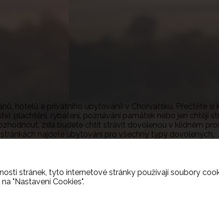
nů, hotelů a privátního ubytování) v Chorvatsku. Přečtěte si
ství, plachtění, rybaření, poznávání památek nebo jen chtějí s
rozhodnout, zda budete chtít strávit dovolenou v klidném pros
o stránkách najdete ubytování pro všechny typy dovolených.
osti stránek, tyto internetové stránky používají soubory cooki
 na "Nastavení Cookies".