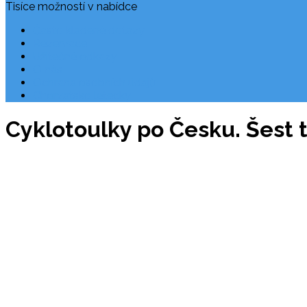
Tisíce možností v nabídce
Často kladené dotazy
Rezervace
Užitečné odkazy
O nás
Ochrana osobních údajů
Chorvatsko letecky
Cyklotoulky po Česku. Šest 