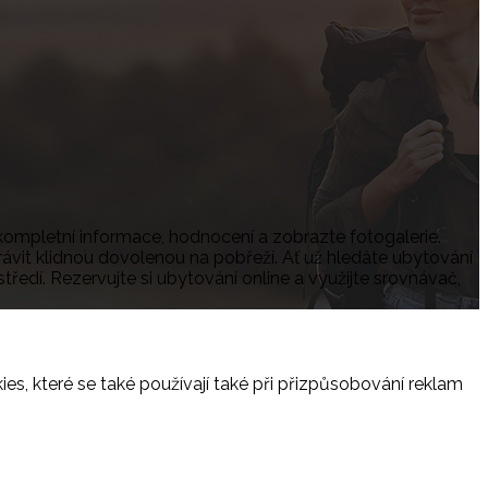
 kompletní informace, hodnocení a zobrazte fotogalerie.
trávit klidnou dovolenou na pobřeží. Ať už hledáte ubytování
tředí. Rezervujte si ubytování online a využijte srovnávač,
es, které se také používají také při přizpůsobování reklam