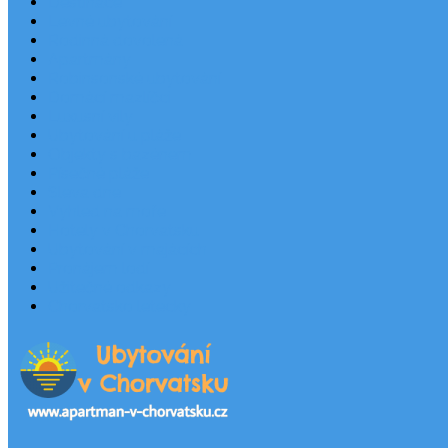
Destinace
Levné ubytování
Rodinná dovolená
Apartmány
Robinsonské ubytování
Domácí mazlíčci
Luxusní vily
Ubytování u pláže
Objekty s bazénem
Písečné pláže
Sleva dne
Výhled na moře
Hotely v Chorvatsku
Ubytování v majácích
Pronájem lodí
Užitečné odkazy
Chorvatsko letecky