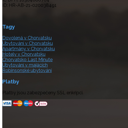
ID: HR-AB-21-020038491
Tagy
Dovolená v Chorvatsku
Ubytování v Chorvatsku
Apartmány v Chorvatsku
Hotely v Chorvatsku
Chorvatsko Last Minute
Ubytování v majácích
Robinsonské ubytování
Platby
Platby jsou zabezpečeny SSL enkripci.