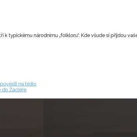
 k typickému národnímu „folkloru“. Kde všude si přijdou vaše 
ověsili na bidlo
e do Žacléře