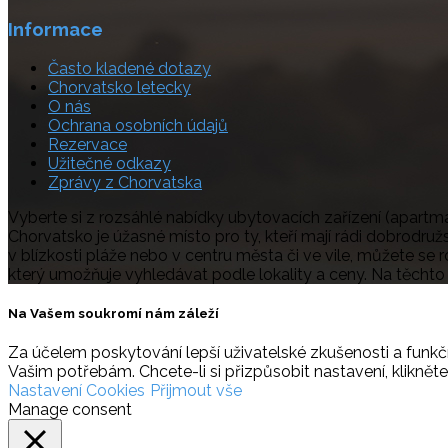
Informace
Často kladené dotazy
Chorvatsko letecky
O nás
Ochrana osobních údajů
Rezervace
Užitečné odkazy
Zprávy z Chorvatska
Vyberte si z rozsáhlé nabídky ubytovacích zařízení (apartmá
Chorvatsko je úžasné místo pro ty, kteří mají rádi dobrodruž
v blízkosti pláže nebo v centru města či ve vile, můžete se 
který umožňuje vyhledávat podle lokality a ceny. Na těcht
Na Vašem soukromí nám záleží
Za účelem poskytování lepší uživatelské zkušenosti a funkčn
Vašim potřebám. Chcete-li si přizpůsobit nastavení, klikněte
Nastavení Cookies
Přijmout vše
Manage consent