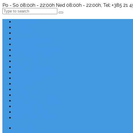
Po - So 08:00h - 22:00h Ned 08:00h - 22:00h, Tel: +385 21 
Search
Last Minute
Destinace
Levné ubytování
Rodinná dovolená
Apartmány
Robinsonské ubytování
Domácí mazlíčci
Luxusní vily
Ubytování u pláže
Objekty s bazénem
Písečné pláže
Sleva dne
Výhled na moře
Hotely v Chorvatsku
Ubytování v majácích
Pronájem lodí
Užitečné odkazy
Chorvatsko letecky
Last Minute