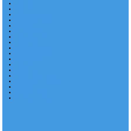
Last Minute
Destinace
Levné ubytování
Rodinná dovolená
Apartmány
Robinsonské ubytování
Domácí mazlíčci
Luxusní vily
Ubytování u pláže
Objekty s bazénem
Písečné pláže
Sleva dne
Výhled na moře
Hotely v Chorvatsku
Ubytování v majácích
Pronájem lodí
Užitečné odkazy
Chorvatsko letecky