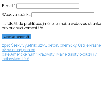
E-mail
*
Webová stránka
Uložit do prohlížeče jméno, e-mail a webovou stránku
pro budoucí komentáře.
Navigace
zpět:
zpět
Český výletník: Jizvy, beton, chemičky. Ústí je krásné
až na druhý pohled
pro
dále:
dále
Americké humří království Maine turisty okouzlí i v
příspěvek
indiánském létě
Rezervační
systém
Adriatic.hr
Poljička
cesta 26
21000 Split, Chorvátsko
info(@)adriatic.hr
IČ