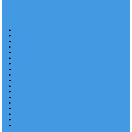
Last Minute
Destinace
Levné ubytování
Rodinná dovolená
Apartmány
Robinsonské ubytování
Domácí mazlíčci
Luxusní vily
Ubytování u pláže
Objekty s bazénem
Písečné pláže
Sleva dne
Výhled na moře
Hotely v Chorvatsku
Ubytování v majácích
Pronájem lodí
Užitečné odkazy
Chorvatsko letecky