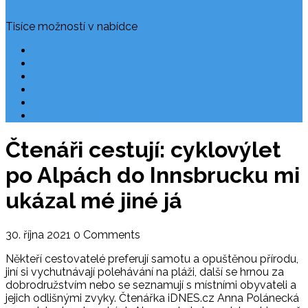
Tisíce možností v nabídce
Často kladené dotazy
Rezervace
Užitečné odkazy
O nás
Ochrana osobních údajů
Chorvatsko letecky
Čtenáři cestují: cyklovýlet
po Alpách do Innsbrucku mi
ukázal mé jiné já
30. října 2021
0 Comments
Někteří cestovatelé preferují samotu a opuštěnou přírodu,
jiní si vychutnávají polehávání na pláži, další se hrnou za
dobrodružstvím nebo se seznamují s místními obyvateli a
jejich odlišnými zvyky. Čtenářka iDNES.cz Anna Polánecká