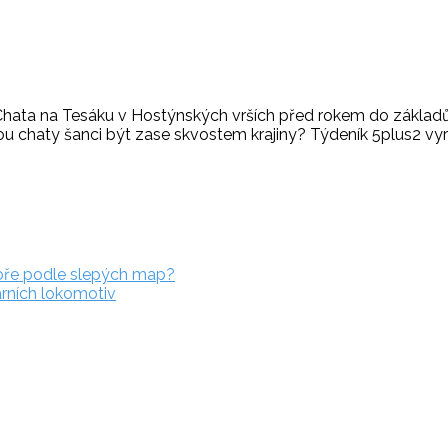
. Chata na Tesáku v Hostýnských vrších před rokem do základ
 chaty šanci být zase skvostem krajiny? Týdeník 5plus2 vyra
oře podle slepých map?
arních lokomotiv