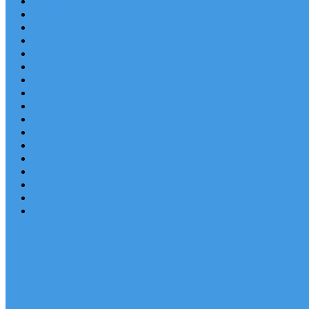
Destinace
Levné ubytování
Rodinná dovolená
Apartmány
Robinsonské ubytování
Domácí mazlíčci
Luxusní vily
Ubytování u pláže
Objekty s bazénem
Písečné pláže
Sleva dne
Výhled na moře
Hotely v Chorvatsku
Ubytování v majácích
Pronájem lodí
Užitečné odkazy
Chorvatsko letecky