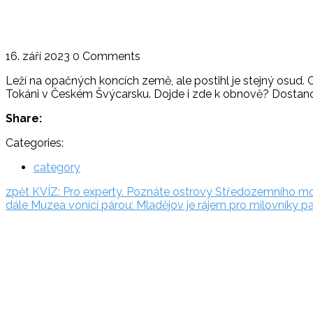
16. září 2023
0 Comments
Leží na opačných koncích země, ale postihl je stejný osud
Tokáni v Českém Švýcarsku. Dojde i zde k obnově? Dostanou
Share:
Categories:
category
Navigace
zpět:
zpět
KVÍZ: Pro experty. Poznáte ostrovy Středozemního m
dále:
dále
Muzea vonící párou: Mladějov je rájem pro milovníky p
pro
Rezervační
příspěvek
systém
Adriatic.hr
Poljička
cesta 26