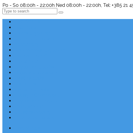
Po - So 08:00h - 22:00h Ned 08:00h - 22:00h, Tel: +385 21 
Search
Last Minute
Destinace
Levné ubytování
Rodinná dovolená
Apartmány
Robinsonské ubytování
Domácí mazlíčci
Luxusní vily
Ubytování u pláže
Objekty s bazénem
Písečné pláže
Sleva dne
Výhled na moře
Hotely v Chorvatsku
Ubytování v majácích
Pronájem lodí
Užitečné odkazy
Chorvatsko letecky
Last Minute