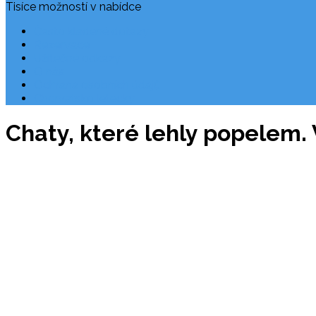
Tisíce možností v nabídce
Často kladené dotazy
Rezervace
Užitečné odkazy
O nás
Ochrana osobních údajů
Chorvatsko letecky
Chaty, které lehly popelem. 