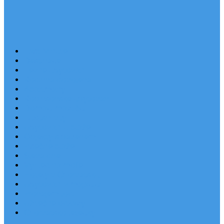
Last Minute
Destinace
Levné ubytování
Rodinná dovolená
Apartmány
Robinsonské ubytování
Domácí mazlíčci
Luxusní vily
Ubytování u pláže
Objekty s bazénem
Písečné pláže
Sleva dne
Výhled na moře
Hotely v Chorvatsku
Ubytování v majácích
Pronájem lodí
Užitečné odkazy
Chorvatsko letecky