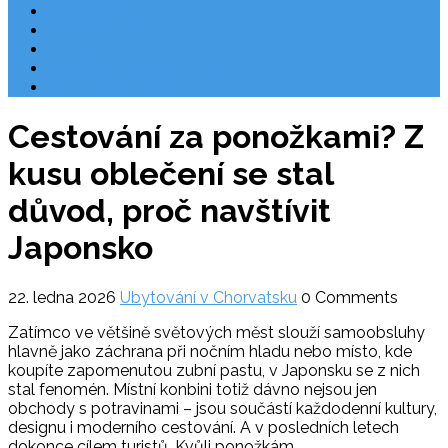
Rezervace
Užitečné odkazy
O nás
Ochrana osobních údajů
Chorvatsko letecky
Cestování za ponožkami? Z
kusu oblečení se stal
důvod, proč navštívit
Japonsko
22. ledna 2026
Ubytování v Chorvatsku
0 Comments
Zatímco ve většině světových měst slouží samoobsluhy
hlavně jako záchrana při nočním hladu nebo místo, kde
koupíte zapomenutou zubní pastu, v Japonsku se z nich
stal fenomén. Místní konbini totiž dávno nejsou jen
obchody s potravinami – jsou součástí každodenní kultury,
designu i moderního cestování. A v posledních letech
dokonce cílem turistů. Kvůli ponožkám.