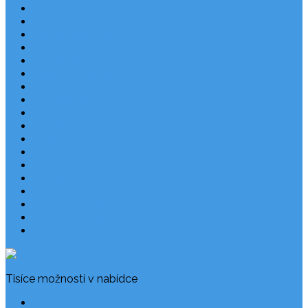
Last Minute
Destinace
Levné ubytování
Rodinná dovolená
Apartmány
Robinsonské ubytování
Domácí mazlíčci
Luxusní vily
Ubytování u pláže
Objekty s bazénem
Písečné pláže
Sleva dne
Výhled na moře
Hotely v Chorvatsku
Ubytování v majácích
Pronájem lodí
Užitečné odkazy
Chorvatsko letecky
Tisíce možností v nabídce
Často kladené dotazy