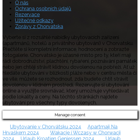
O nás
Ochrana osobních údajů
Rezervace
Užitečné odkazy
Zprávy z Chorvatska
Vyberte si z rozsáhlé nabídky ubytovacích zařízení
(apartmánů, hotelů a privátního ubytování) v Chorvatsku.
Přečtěte si kompletní informace, hodnocení a zobrazte
fotogalerie. Chorvatsko je úžasné místo pro ty, kteří mají
rádi dobrodružství, plachtění, rybaření, poznávání památek
nebo jen chtějí strávit klidnou dovolenou na pobřeží. Ať už
hledáte ubytování v blízkosti pláže nebo v centru města či
ve vile, můžete se rozhodnout, zda budete chtít strávit
dovolenou v klidném prostředí. Rezervujte si ubytování
online a využijte srovnávač, který umožňuje vyhledávat
podle lokality a ceny. Na těchto stránkách najdete
ubytování pro všechny typy dovolených.
Manage consent
Ubytovanie v Chorvátsku 2024
Apartmaji Na
Hrvaškem 2024
Wakacje i Wczasy w Chorwacji
2024
Urlaub Kroatien Geniessen 2024
Urlaub