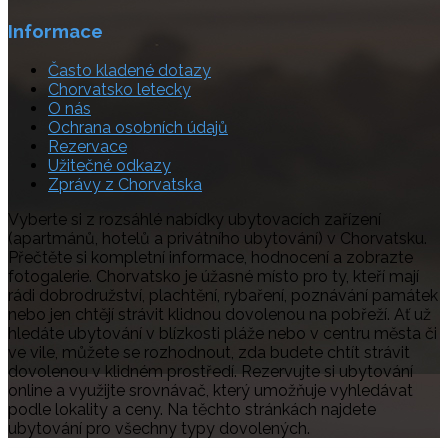
Informace
Často kladené dotazy
Chorvatsko letecky
O nás
Ochrana osobních údajů
Rezervace
Užitečné odkazy
Zprávy z Chorvatska
Vyberte si z rozsáhlé nabídky ubytovacích zařízení
(apartmánů, hotelů a privátního ubytování) v Chorvatsku.
Přečtěte si kompletní informace, hodnocení a zobrazte
fotogalerie. Chorvatsko je úžasné místo pro ty, kteří mají
rádi dobrodružství, plachtění, rybaření, poznávání památek
nebo jen chtějí strávit klidnou dovolenou na pobřeží. Ať už
hledáte ubytování v blízkosti pláže nebo v centru města či
ve vile, můžete se rozhodnout, zda budete chtít strávit
dovolenou v klidném prostředí. Rezervujte si ubytování
online a využijte srovnávač, který umožňuje vyhledávat
podle lokality a ceny. Na těchto stránkách najdete
ubytování pro všechny typy dovolených.