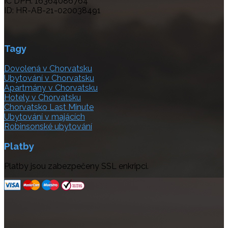
IČ DPH: 16364086764
ID: HR-AB-21-020038491
Tagy
Dovolená v Chorvatsku
Ubytování v Chorvatsku
Apartmány v Chorvatsku
Hotely v Chorvatsku
Chorvatsko Last Minute
Ubytování v majácích
Robinsonské ubytování
Platby
Platby jsou zabezpečeny SSL enkripci.