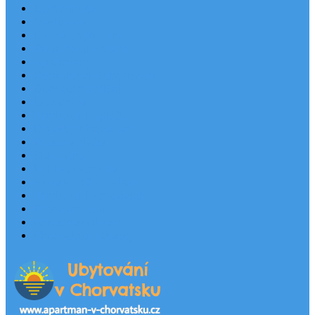
Last Minute
Destinace
Levné ubytování
Rodinná dovolená
Apartmány
Robinsonské ubytování
Domácí mazlíčci
Luxusní vily
Ubytování u pláže
Objekty s bazénem
Písečné pláže
Sleva dne
Výhled na moře
Hotely v Chorvatsku
Ubytování v majácích
Pronájem lodí
Užitečné odkazy
Chorvatsko letecky