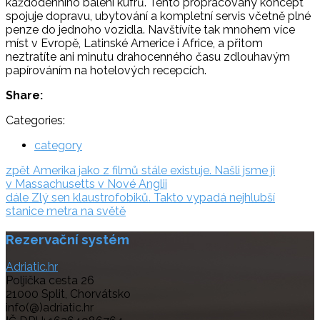
každodenního balení kufrů. Tento propracovaný koncept
spojuje dopravu, ubytování a kompletní servis včetně plné
penze do jednoho vozidla. Navštívíte tak mnohem více
míst v Evropě, Latinské Americe i Africe, a přitom
neztratíte ani minutu drahocenného času zdlouhavým
papírováním na hotelových recepcích.
Share:
Categories:
category
Navigace
zpět:
zpět
Amerika jako z filmů stále existuje. Našli jsme ji
v Massachusetts v Nové Anglii
pro
dále:
dále
Zlý sen klaustrofobiků. Takto vypadá nejhlubší
příspěvek
stanice metra na světě
Rezervační systém
Adriatic.hr
Poljička cesta 26
21000 Split, Chorvátsko
info(@)adriatic.hr