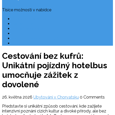
Tisíce možností v nabídce
Často kladené dotazy
Rezervace
Užitečné odkazy
O nás
Ochrana osobních údajů
Chorvatsko letecky
Cestování bez kufrů:
Unikátní pojízdný hotelbus
umocňuje zážitek z
dovolené
26. května 2026
Ubytování v Chorvatsku
0 Comments
Představte si unikátní způsob cestování, kde zažijete
intenzivní poznání cizích kultur a divoké přírody, ale bez