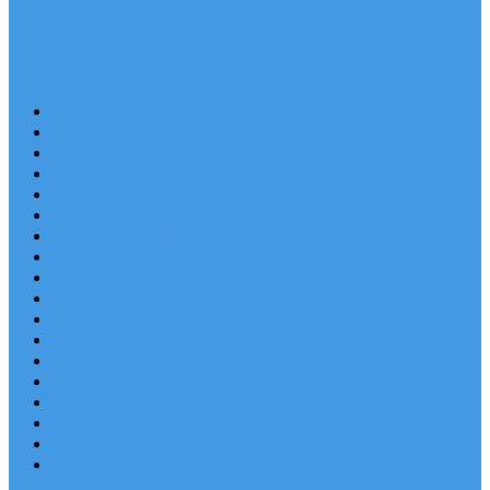
Last Minute
Destinace
Levné ubytování
Rodinná dovolená
Apartmány
Robinsonské ubytování
Domácí mazlíčci
Luxusní vily
Ubytování u pláže
Objekty s bazénem
Písečné pláže
Sleva dne
Výhled na moře
Hotely v Chorvatsku
Ubytování v majácích
Pronájem lodí
Užitečné odkazy
Chorvatsko letecky